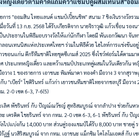
าชิงหญิงเดี่ยวตามคาดแถมคว้าแชมป์คู่ผสมเทนนิส"ออม
ยการ "ออมสิน ไทยแลนด์ แชมป์เปี้ยนชิพ" สนาม 7 ชิงเงินรางวัลรวม
ื่อวันที่ 13 ก.ย. 2568 ได้รับเกียรติจาก นายจิราวุฒิ แก้วเขื่อน รอ
 เป็นประธานในพิธีมอบรางวัลให้แก่นักกีฬา โดยมี พันเอกวัฒนา จันท
นเทนนิสแห่งประเทศไทยฯ ร่วมในพิธีด้วย ไฮไลท์การแข่งขันอยู่ที่ 
ขอนแก่น ดีกรีทีมชาติไทยชุดซีเกมส์ 2025 ซึ่งโชว์ฟอร์มได้ตามมาต
ิศ ประเภทหญิงเดี่ยว และคว้าแชมป์ประเภทคู่ผสมในวันเดียวกัน หญ
ป็นมือวาง 1 ของรายการ เอาชนะ พิมพ์มาดา ทองคำ มือวาง 3 จากสุราษฎ
ับ "เบียร์" โชติรินทร์ แก้วก่า เยาวชนทีมชาติไทยจากชลบุรี มือวาง 2 
. 2-0 เซต 6-3, 7-6(5)
ะเลิศ พัชรินทร์ กับ ปัญณ์ณวัชญ์ สุทธิสมบูรณ์ จากลำปาง ช่วยกันห
ะ เครดิต ไชยรินทร์ จาก กทม. 2-0 เซต 6-3, 6-1 พัชรินทร์ กับ ปัญ
ัลไปแบ่งกัน 14,000 บาท ส่วนคู่รองแชมป์ได้รับ 8,000 บาท ชายคู่ 
จิรัฏฐ์ นวสิริสมบูรณ์ จาก กทม. เอาชนะ แม็กซิม โคโลโมเอตส์ กับ เ