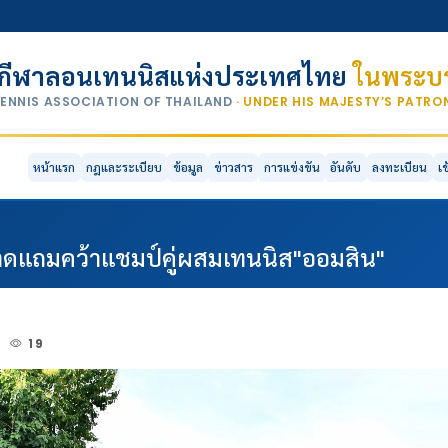
กีฬาลอนเทนนิสแห่งประเทศไทย
ในพระบร
TENNIS ASSOCIATION OF THAILAND
· UNDER HIS MAJESTY’S PATR
หน้าแรก
กฎและระเบียบ
ข้อมูล
ข่าวสาร
การแข่งขัน
อันดับ
ลงทะเบียน
เ
มคาดแถมคว้าแชมป์คู่ผสมเทนนิส"ออมสิน"
5
19