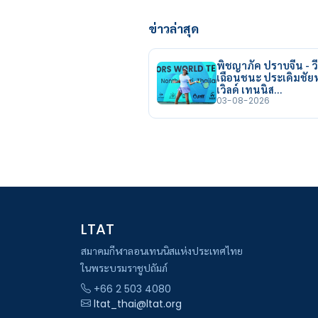
ข่าวล่าสุด
พิชญาภัค ปราบจีน - วี
เฉือนชนะ ประเดิมชั
เวิลด์ เทนนิส…
03-08-2026
LTAT
สมาคมกีฬาลอนเทนนิสแห่งประเทศไทย
ในพระบรมราชูปถัมภ์
+66 2 503 4080
ltat_thai@ltat.org