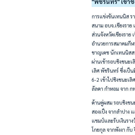
"พัชรินทร์" เข้
การแข่งขันเทนนิส รา
สนาม อบจ.เชียงราย เม
ส่วนจังหวัดเชียงราย
อำนวยการสมาคมกีฬาลอ
ชาญเดช นักเทนนิสสาว
ผ่านเข้ารอบชิงชนะเล
เลิศ พัชรินทร์ ซึ่งเ
6-2 เข้าไปชิงชนะเลิศก
ลัลดา กำหอม จาก กทม
ด้านคู่ผสม รอบชิงชน
สองเป็ง จากลำปาง แล
แชมป์และรับเงินรางว
โกยกุล จากพังงา กับ 