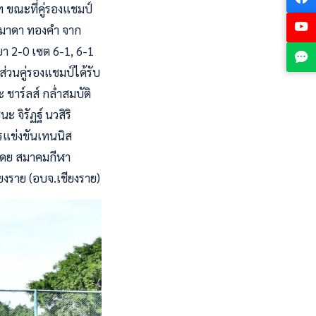
ท ขณะที่คู่รองแชมป์
พ์มาดา ทองคำ จาก
ยา 2-0 เซต 6-1, 6-1
ส่วนคู่รองแชมป์ได้รับ
ชาร์ลส์ กล่ำสมบัติ
ะ จิรัฏฐ์ นวสิริ
ารแข่งขันเทนนิส
ดโดย สมาคมกีฬา
งราย (อบจ.เชียงราย)