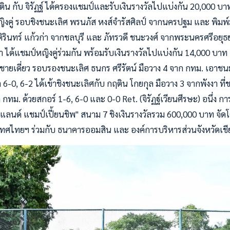
ิน กับ จิรัฏฐ์ ได้ครองแชมป์และรับเงินรางวัลไปแบ่งกัน 20,000 บา
ญิงคู่ รอบชิงชนะเลิศ พรนภัส หงส์จำรัสศิลป์ จากนครปฐม และ พิม
ิรินทร์ แก้วก่า จากชลบุรี และ ภัทรวดี ชนะวงศ์ จากพระนครศรีอยุธ
 ได้แชมป์หญิงคู่ร่วมกัน พร้อมรับเงินรางวัลไปแบ่งกัน 14,000 บาท 
ายเดี่ยว รอบรองชนะเลิศ ธนกร ศรีรัตน์ มือวาง 4 จาก กทม. เอาชนะ 
6-0, 6-2 ได้เข้าชิงชนะเลิศกับ กฤติน โกยกุล มือวาง 3 จากพังงา ที่ชน
 กทม. ด้วยสกอร์ 1-6, 6-0 และ 0-0 Ret. (จิรัฏฐ์เวียนศีรษะ) อนึ่ง ก
ลนด์ แชมป์เปี้ยนชิพ" สนาม 7 ชิงเงินรางวัลรวม 600,000 บาท จั
ศไทยฯ ร่วมกับ ธนาคารออมสิน และ องค์การบริหารส่วนจังหวัดเชีย