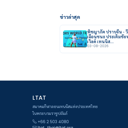
ข่าวล่าสุด
พิชญาภัค ปราบจีน - วี
เฉือนชนะ ประเดิมชั
เวิลด์ เทนนิส…
03-08-2026
LTAT
สมาคมกีฬาลอนเทนนิสแห่งประเทศไทย
ในพระบรมราชูปถัมภ์
+66 2 503 4080
ltat_thai@ltat.org