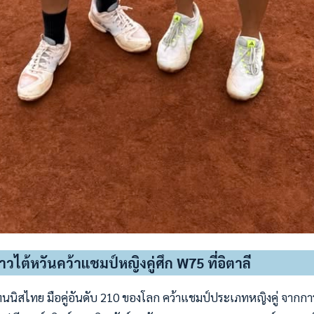
วไต้หวันคว้าแชมป์หญิงคู่ศึก W75 ที่อิตาลี
เทนนิสไทย มือคู่อันดับ 210 ของโลก คว้าแชมป์ประเภทหญิงคู่ จากก