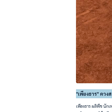
"เพียงธาร" ควงสา
เพียงธาร ผลิพืช นัก