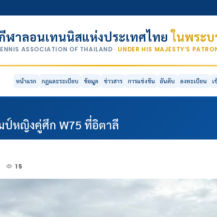
กีฬาลอนเทนนิสแห่งประเทศไทย
ในพระบร
TENNIS ASSOCIATION OF THAILAND
· UNDER HIS MAJESTY’S PATR
หน้าแรก
กฎและระเบียบ
ข้อมูล
ข่าวสาร
การแข่งขัน
อันดับ
ลงทะเบียน
เ
์หญิงคู่ศึก W75 ที่อิตาลี
5
15