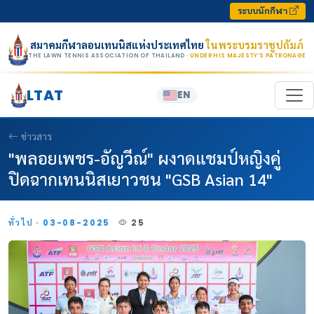
Skip to content
ระบบนักกีฬา
สมาคมกีฬาลอนเทนนิสแห่งประเทศไทย
ในพระบรมราชูปถัมภ์
THE LAWN TENNIS ASSOCIATION OF THAILAND
· UNDER HIS MAJESTY’S PATRONAGE
LTAT
EN
ข่าวสาร
"พลอยเพชร-อัญวีณ์" ผงาดแชมป์หญิงคู่
ปิดฉากเทนนิสเยาวชน "GSB Asian 14"
ทั่วไป · 03-08-2025
25