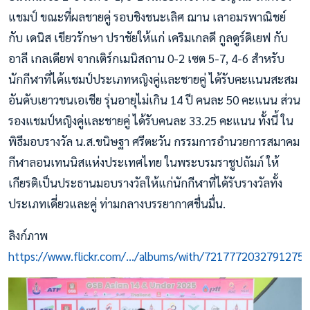
แชมป์ ขณะที่ผลชายคู่ รอบชิงชนะเลิศ ฌาน เลาอมรพาณิชย์
กับ เดนิส เขียวรักษา ปราชัยให้แก่ เคริมเกลดี กูลดูร์ดิเยฟ กับ
อาลี เกลเดียฟ จากเติร์กเมนิสถาน 0-2 เซต 5-7, 4-6 สำหรับ
นักกีฬาที่ได้แชมป์ประเภทหญิงคู่และชายคู่ ได้รับคะแนนสะสม
อันดับเยาวชนเอเชีย รุ่นอายุไม่เกิน 14 ปี คนละ 50 คะแนน ส่วน
รองแชมป์หญิงคู่และชายคู่ ได้รับคนละ 33.25 คะแนน ทั้งนี้ ใน
พิธีมอบรางวัล น.ส.ขนิษฐา ศรีตะวัน กรรมการอำนวยการสมาคม
กีฬาลอนเทนนิสแห่งประเทศไทย ในพระบรมราชูปถัมภ์ ให้
เกียรติเป็นประธานมอบรางวัลให้แก่นักกีฬาที่ได้รับรางวัลทั้ง
ประเภทเดี่ยวและคู่ ท่ามกลางบรรยากาศชื่นมื่น.
ลิงก์ภาพ
https://www.flickr.com/.../albums/with/72177720327912757.