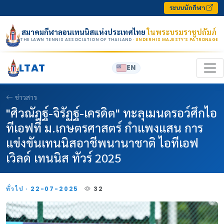
Skip to content
ระบบนักกีฬา
สมาคมกีฬาลอนเทนนิสแห่งประเทศไทย
ในพระบรมราชูปถัมภ์
THE LAWN TENNIS ASSOCIATION OF THAILAND
· UNDER HIS MAJESTY’S PATRONAGE
LTAT
EN
ข่าวสาร
"ศิวณัฎฐ์-จิรัฏฐ์-เครดิต" ทะลุเมนดรอว์ศึกไอ
ทีเอฟที่ ม.เกษตรศาสตร์ กำแพงแสน การ
แข่งขันเทนนิสอาชีพนานาชาติ ไอทีเอฟ
เวิลด์ เทนนิส ทัวร์ 2025
ทั่วไป · 22-07-2025
32