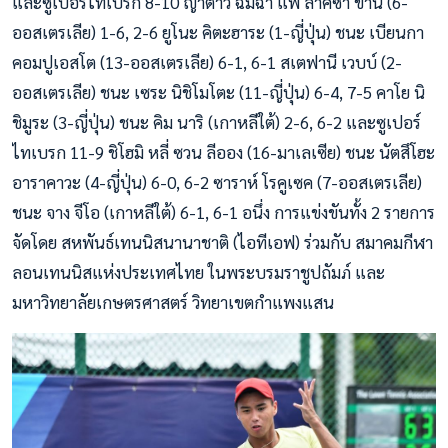
และซูเปอร์ไทเบรก 8-10 ญาตาวี ฉิมฉ่ำ แพ้ ลาคิซา ข่าน (6-
ออสเตรเลีย) 1-6, 2-6 ยูโนะ คิตะฮาระ (1-ญี่ปุ่น) ชนะ เบียนกา
คอมปูเอสโต (13-ออสเตรเลีย) 6-1, 6-1 สเตฟานี เวบบ์ (2-
ออสเตรเลีย) ชนะ เซระ นิชิโมโตะ (11-ญี่ปุ่น) 6-4, 7-5 คาโย นิ
ชิมูระ (3-ญี่ปุ่น) ชนะ คิม นาริ (เกาหลีใต้) 2-6, 6-2 และซูเปอร์
ไทเบรก 11-9 ชิโฮมิ หลี่ ซวน ลีออง (16-มาเลเซีย) ชนะ นัตสึโฮะ
อาราคาวะ (4-ญี่ปุ่น) 6-0, 6-2 ซาราห์ โรคูเซค (7-ออสเตรเลีย)
ชนะ จาง จีโอ (เกาหลีใต้) 6-1, 6-1 อนึ่ง การแข่งขันทั้ง 2 รายการ
จัดโดย สหพันธ์เทนนิสนานาชาติ (ไอทีเอฟ) ร่วมกับ สมาคมกีฬา
ลอนเทนนิสแห่งประเทศไทย ในพระบรมราชูปถัมภ์ และ
มหาวิทยาลัยเกษตรศาสตร์ วิทยาเขตกำแพงแสน