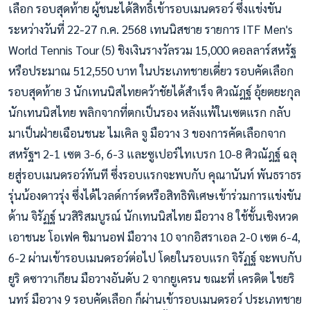
เลือก รอบสุดท้าย ผู้ชนะได้สิทธิ์เข้ารอบเมนดรอว์ ซึ่งแข่งขัน
ระหว่างวันที่ 22-27 ก.ค. 2568 เทนนิสชาย รายการ ITF Men's
World Tennis Tour (5) ชิงเงินรางวัลรวม 15,000 ดอลลาร์สหรัฐ
หรือประมาณ 512,550 บาท ในประเภทชายเดี่ยว รอบคัดเลือก
รอบสุดท้าย 3 นักเทนนิสไทยคว้าชัยได้สำเร็จ ศิวณัฎฐ์ อุ้ยตยะกุล
นักเทนนิสไทย พลิกจากที่ตกเป็นรอง หลังแพ้ในเซตแรก กลับ
มาเป็นฝ่ายเฉือนชนะ ไมเคิล จู มือวาง 3 ของการคัดเลือกจาก
สหรัฐฯ 2-1 เซต 3-6, 6-3 และซูเปอร์ไทเบรก 10-8 ศิวณัฎฐ์ ฉลุ
ยสู่รอบเมนดรอว์ทันที ซึ่งรอบแรกจะพบกับ คุณานันท์ พันธราธร
รุ่นน้องดาวรุ่ง ซึ่งได้ไวลด์การ์ดหรือสิทธิพิเศษเข้าร่วมการแข่งขัน
ด้าน จิรัฏฐ์ นวสิริสมบูรณ์ นักเทนนิสไทย มือวาง 8 ใช้ชั้นเชิงหวด
เอาชนะ โอเฟค ชิมานอฟ มือวาง 10 จากอิสราเอล 2-0 เซต 6-4,
6-2 ผ่านเข้ารอบเมนดรอว์ต่อไป โดยในรอบแรก จิรัฏฐ์ จะพบกับ
ยูริ ดซาวาเกียน มือวางอันดับ 2 จากยูเครน ขณะที่ เครดิต ไชยริ
นทร์ มือวาง 9 รอบคัดเลือก ก็ผ่านเข้ารอบเมนดรอว์ ประเภทชาย