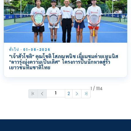
ทั่วไป · 01-08-2026
"เจ้าสัวโชติ" คุณโชติ โสภณพนิช เยี่ยมชมค่ายเทนนิส
"ดาวรุ่งมุ่งความเป็นเลิศ" โครงการปั้นนักหวดสู่รั้ว
เยาวชนทีมชาติไทย
1 / 1114
2