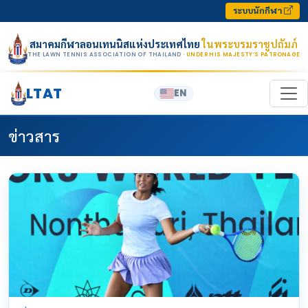
Skip to content
ระบบนักกีฬา
สมาคมกีฬาลอนเทนนิสแห่งประเทศไทย
ในพระบรมราชูปถัมภ์
THE LAWN TENNIS ASSOCIATION OF THAILAND
· UNDER HIS MAJESTY’S PATRONAGE
LTAT
EN
ข่าวสาร