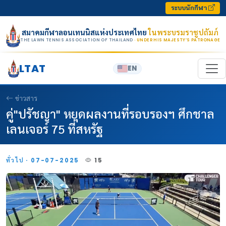
Skip to content
ระบบนักกีฬา
สมาคมกีฬาลอนเทนนิสแห่งประเทศไทย
ในพระบรมราชูปถัมภ์
THE LAWN TENNIS ASSOCIATION OF THAILAND
· UNDER HIS MAJESTY’S PATRONAGE
LTAT
EN
ข่าวสาร
คู่"ปรัชญา" หยุดผลงานที่รอบรองฯ ศึกชาล
เลนเจอร์ 75 ที่สหรัฐ
ทั่วไป · 07-07-2025
15