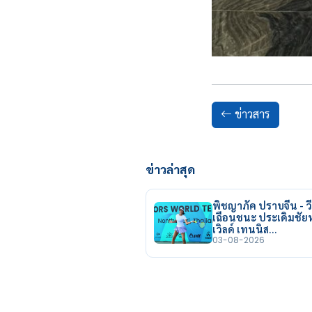
ข่าวสาร
ข่าวล่าสุด
พิชญาภัค ปราบจีน - วี
เฉือนชนะ ประเดิมชั
เวิลด์ เทนนิส…
03-08-2026