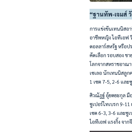
“ฐานทัพ-เจมส์ วั
การแข่งขันเทนนิสอาช
อาชีพหญิง ไอทีเอฟ ว
ดอลลาร์สหรัฐ หรือปร
คัดเลือก รอบสอง ชาย
โลกจากสหราชอาณาจักร
เซเลอ นักเทนนิสลูกคร
1 เซต 7-5, 2-6 และซ
ศิวณัฎฐ์ อุ้ยตยะกุล 
ซูเปอร์ไทเบรก 9-11 
เซต 6-3, 3-6 และซูเป
ไอทีเอฟ แรงกิ้ง จากจ