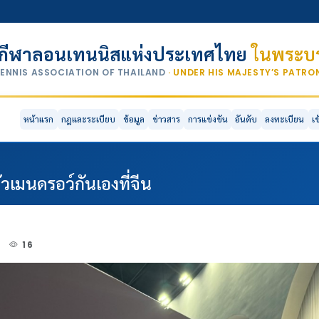
กีฬาลอนเทนนิสแห่งประเทศไทย
ในพระบร
TENNIS ASSOCIATION OF THAILAND
· UNDER HIS MAJESTY’S PATR
หน้าแรก
กฎและระเบียบ
ข้อมูล
ข่าวสาร
การแข่งขัน
อันดับ
ลงทะเบียน
เ
๋วเมนดรอว์กันเองที่จีน
5
16