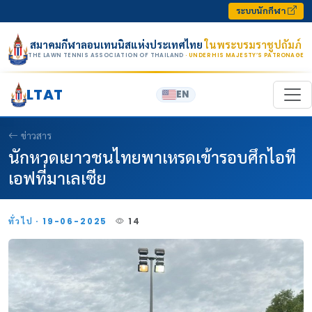
Skip to content
ระบบนักกีฬา
สมาคมกีฬาลอนเทนนิสแห่งประเทศไทย
ในพระบรมราชูปถัมภ์
THE LAWN TENNIS ASSOCIATION OF THAILAND
· UNDER HIS MAJESTY’S PATRONAGE
LTAT
EN
ข่าวสาร
นักหวดเยาวชนไทยพาเหรดเข้ารอบศึกไอที
เอฟที่มาเลเซีย
ทั่วไป · 19-06-2025
14