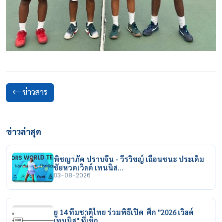
ข่าวสาร
ข่าวล่าสุด
พิชญาภัค ปราบจีน - วีรวิชญ์ เฉือนชนะ ประเดิม
ชัยหวดเวิลด์ เทนนิส…
03-08-2026
ยู 14 ทีมชาติไทย ร่วมพิธีเปิด ศึก "2026 เวิลด์
เทนนิส" ที่เช็ก…