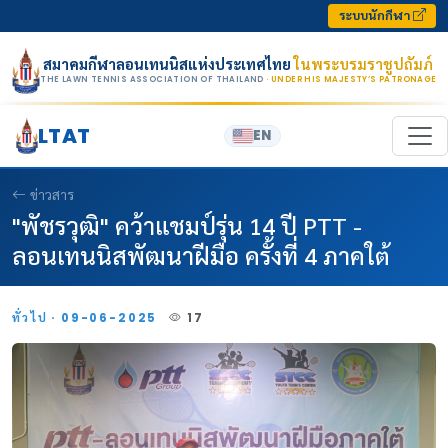
Skip to content
ระบบนักกีฬา
สมาคมกีฬาลอนเทนนิสแห่งประเทศไทย
ในพระบรมราชูปถัมภ์
THE LAWN TENNIS ASSOCIATION OF THAILAND
· UNDER HIS MAJESTY’S PATRONAGE
LTAT
EN
ข่าวสาร
"พัชรวุฒิ" คว้าแชมป์รุ่น 14 ปี PTT -
ลอนเทนนิสพัฒนาฝีมือ ครั้งที่ 4 ภาคใต้
ทั่วไป · 09-06-2025
17