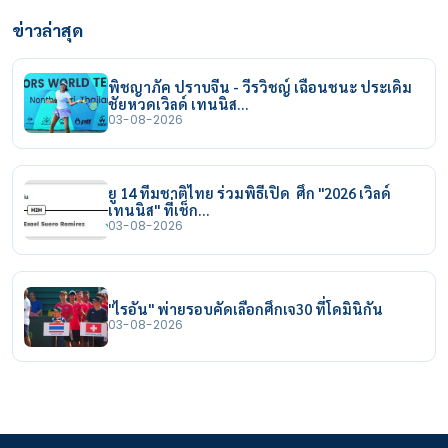
ข่าวล่าสุด
พิชญาภัค ปราบจีน - วีรวิชญ์ เฉือนชนะ ประเดิม
ชัยหวดเวิลด์ เทนนิส…
03-08-2026
ยู 14 ทีมชาติไทย ร่วมพิธีเปิด ศึก "2026 เวิลด์
เทนนิส" ที่เช็ก…
03-08-2026
"ไรอัน" พ่ายรอบคัดเลือกศึกเจ30 ที่โดมินิกัน
03-08-2026