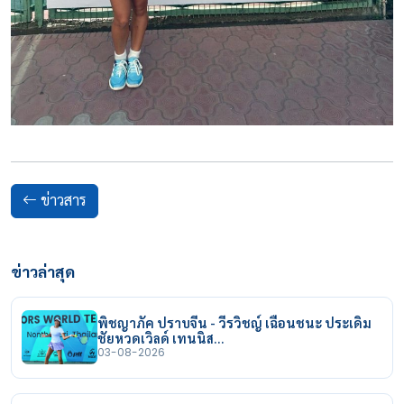
ข่าวสาร
ข่าวล่าสุด
พิชญาภัค ปราบจีน - วีรวิชญ์ เฉือนชนะ ประเดิม
ชัยหวดเวิลด์ เทนนิส…
03-08-2026