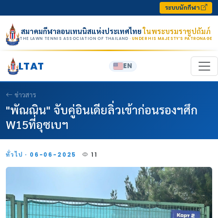
Skip to content
ระบบนักกีฬา
สมาคมกีฬาลอนเทนนิสแห่งประเทศไทย
ในพระบรมราชูปถัมภ์
THE LAWN TENNIS ASSOCIATION OF THAILAND
· UNDER HIS MAJESTY’S PATRONAGE
LTAT
EN
ข่าวสาร
"พัณณิน" จับคู่อินเดียลิ่วเข้าก่อนรองฯศึก
W15ที่อุซเบฯ
ทั่วไป · 06-06-2025
11