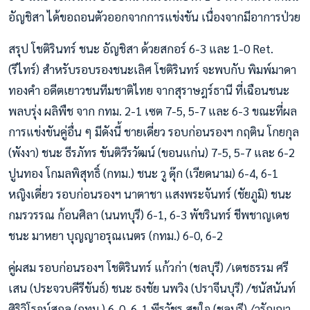
อัญชิสา ได้ขอถอนตัวออกจากการแข่งขัน เนื่องจากมีอาการป่วย
สรุป โชติรินทร์ ชนะ อัญชิสา ด้วยสกอร์ 6-3 และ 1-0 Ret.
(รีไทร์) สำหรับรอบรองชนะเลิศ โชติรินทร์ จะพบกับ พิมพ์มาดา
ทองคำ อดีตเยาวชนทีมชาติไทย จากสุราษฎร์ธานี ที่เฉือนชนะ
พลบรุ่ง ผลิพืช จาก กทม. 2-1 เซต 7-5, 5-7 และ 6-3 ขณะที่ผล
การแข่งขันคู่อื่น ๆ มีดังนี้ ชายเดี่ยว รอบก่อนรองฯ กฤติน โกยกุล
(พังงา) ชนะ ธีรภัทร ขันติวีรวัฒน์ (ขอนแก่น) 7-5, 5-7 และ 6-2
ปูนทอง โกมลพิสุทธิ์ (กทม.) ชนะ วู ดุ๊ก (เวียดนาม) 6-4, 6-1
หญิงเดี่ยว รอบก่อนรองฯ นาตาชา แสงพระจันทร์ (ชัยภูมิ) ชนะ
กมรวรรณ ก้อนศิลา (นนทบุรี) 6-1, 6-3 พัชรินทร์ ชีพชาญเดช
ชนะ มาหยา บุญญาอรุณเนตร (กทม.) 6-0, 6-2
คู่ผสม รอบก่อนรองฯ โชติรินทร์ แก้วก่า (ชลบุรี) /เตชธรรม ศรี
เสน (ประจวบคีรีขันธ์) ชนะ ธงชัย นพวิง (ปราจีนบุรี) /ชนัสนันท์
ศิริวิโรจน์สกุล (กทม.) 6-0, 6-1 พีรวัชร สุขใจ (ชลบุรี) /วรัญญา