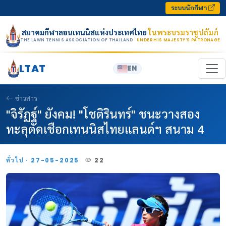
Skip to content
ระบบนักกีฬา
สมาคมกีฬาลอนเทนนิสแห่งประเทศไทย
ในพระบรมราชูปถัมภ์
THE LAWN TENNIS ASSOCIATION OF THAILAND
· UNDER HIS MAJESTY’S PATRONAGE
LTAT
EN
ข่าวสาร
"จิรัฏฐ์" ยังคม! "โชติรินทร์" ชนะวางสอง
ทะลุตัดเชือกเทนนิสไทยแลนด์ฯ สนาม 4
ทั่วไป · 27-05-2025
22