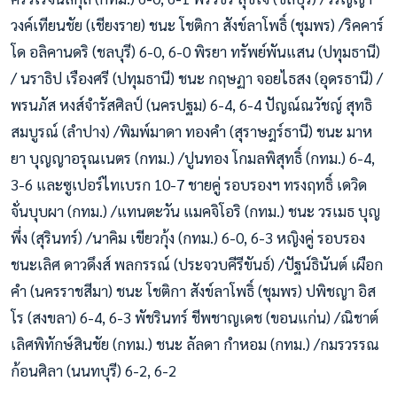
วงค์เทียนชัย (เชียงราย) ชนะ โชติกา สังข์ลาโพธิ์ (ชุมพร) /ริคคาร์
โด อลิคานดริ (ชลบุรี) 6-0, 6-0 พิรยา ทรัพย์พันแสน (ปทุมธานี)
/ นราธิป เรืองศรี (ปทุมธานี) ชนะ กฤษฏา จอยไธสง (อุดรธานี) /
พรนภัส หงส์จำรัสศิลป์ (นครปฐม) 6-4, 6-4 ปัญณ์ณวัชญ์ สุทธิ
สมบูรณ์ (ลำปาง) /พิมพ์มาดา ทองคำ (สุราษฎร์ธานี) ชนะ มาห
ยา บุญญาอรุณเนตร (กทม.) /ปูนทอง โกมลพิสุทธิ์ (กทม.) 6-4,
3-6 และซูเปอร์ไทเบรก 10-7 ชายคู่ รอบรองฯ ทรงฤทธิ์ เดวิด
จั่นบุบผา (กทม.) /แทนตะวัน แมคจิโอริ (กทม.) ชนะ วรเมธ บุญ
พึ่ง (สุรินทร์) /นาคิม เขียวกุ้ง (กทม.) 6-0, 6-3 หญิงคู่ รอบรอง
ชนะเลิศ ดาวดึงส์ พลกรรณ์ (ประจวบคีรีขันธ์) /ปัฐน์ธินันต์ เผือก
คำ (นครราชสีมา) ชนะ โชติกา สังข์ลาโพธิ์ (ชุมพร) ปพิชญา อิส
โร (สงขลา) 6-4, 6-3 พัชรินทร์ ชีพชาญเดช (ขอนแก่น) /ณิชาต์
เลิศพิทักษ์สินชัย (กทม.) ชนะ ลัลดา กำหอม (กทม.) /กมรวรรณ
ก้อนศิลา (นนทบุรี) 6-2, 6-2