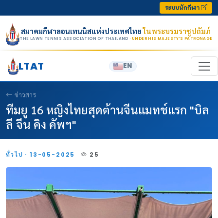
Skip to content
ระบบนักกีฬา
สมาคมกีฬาลอนเทนนิสแห่งประเทศไทย
ในพระบรมราชูปถัมภ์
THE LAWN TENNIS ASSOCIATION OF THAILAND
· UNDER HIS MAJESTY’S PATRONAGE
LTAT
EN
ข่าวสาร
ทีมยู 16 หญิงไทยสุดต้านจีนแมทช์แรก "บิล
ลี จีน คิง คัพฯ"
ทั่วไป · 13-05-2025
25