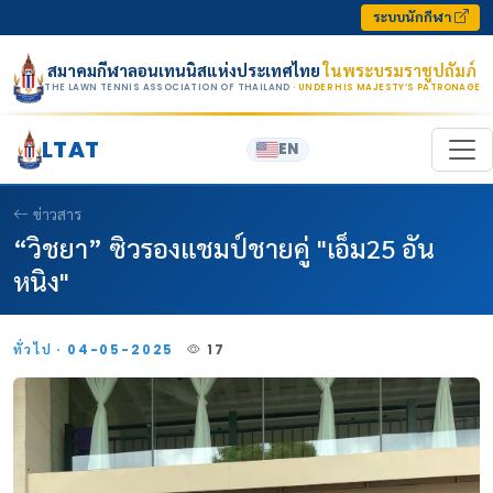
Skip to content
ระบบนักกีฬา
สมาคมกีฬาลอนเทนนิสแห่งประเทศไทย
ในพระบรมราชูปถัมภ์
THE LAWN TENNIS ASSOCIATION OF THAILAND
· UNDER HIS MAJESTY’S PATRONAGE
LTAT
EN
ข่าวสาร
“วิชยา” ซิวรองแชมป์ชายคู่ "เอ็ม25 อัน
หนิง"
ทั่วไป · 04-05-2025
17