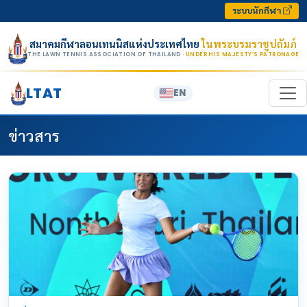
Skip to content
ระบบนักกีฬา
สมาคมกีฬาลอนเทนนิสแห่งประเทศไทย
ในพระบรมราชูปถัมภ์
THE LAWN TENNIS ASSOCIATION OF THAILAND
· UNDER HIS MAJESTY’S PATRONAGE
LTAT
EN
ข่าวสาร