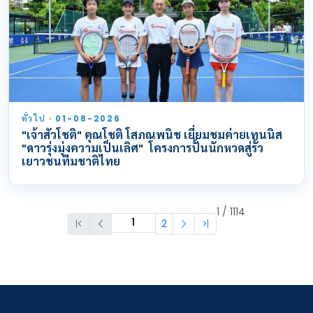
ทั่วไป · 01-08-2026
"เจ้าสัวโชติ" คุณโชติ โสภณพนิช เยี่ยมชมค่ายเทนนิส
"ดาวรุ่งมุ่งความเป็นเลิศ" โครงการปั้นนักหวดสู่รั้ว
เยาวชนทีมชาติไทย
1 / 1114
2