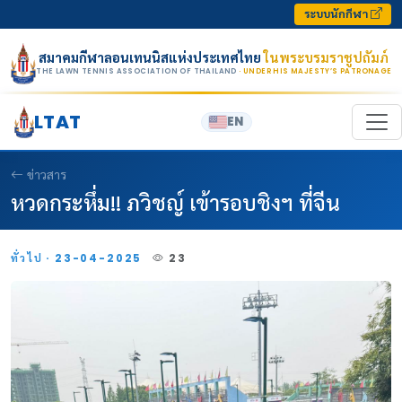
Skip to content
ระบบนักกีฬา
สมาคมกีฬาลอนเทนนิสแห่งประเทศไทย
ในพระบรมราชูปถัมภ์
THE LAWN TENNIS ASSOCIATION OF THAILAND
· UNDER HIS MAJESTY’S PATRONAGE
LTAT
EN
ข่าวสาร
หวดกระหึ่ม!! ภวิชญ์ เข้ารอบชิงฯ ที่จีน
ทั่วไป · 23-04-2025
23