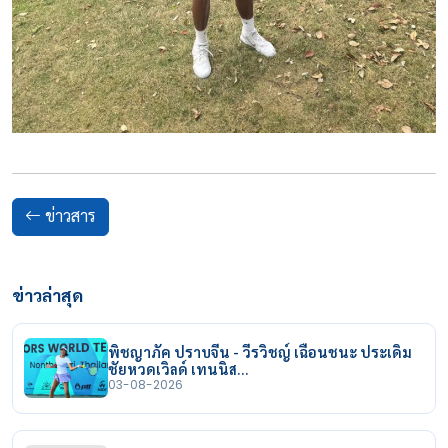
ข่าวสาร
ข่าวล่าสุด
พิชญาภัค ปราบจีน - วีรวิชญ์ เฉือนชนะ ประเดิม
ชัยหวดเวิลด์ เทนนิส…
03-08-2026