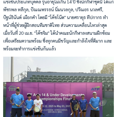
แข่งขันประเภทบุคคล รุ่นอายุไม่เกิน 14 ปี ซึ่งนักกีฬาชุดนี้ ได้แก่
พัชรพล หลีกุล, ปัณณพรรธน์ นิ่มนวลกุล, ปวีณอร นวลศรี,
ปัฐน์ธินันต์ เผือกคำ โดยมี "โค้ชโน๊ต" นายศรายุธ ทีปกากร ทำ
หน้าที่ผู้ช่วยผู้ฝึกสอนทีมชาติไทย ส่วนความเคลื่อนไหวล่าสุด
เมื่อวันที่ 20 เม.ย. "โค้ชจิม" ได้นำคณะนักกีฬาลงสนามฝึกซ้อม
เพื่อเตรียมความพร้อม ซึ่งทุกคนมีขวัญและกำลังใจที่ดีมาก และ
พร้อมจะทำการแข่งขันกันแล้ว