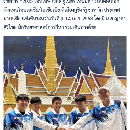
รายการ “2025 ไอทีเอฟ เวิลด์ จูเนียร์ เทนนิส” รอบคัดเลือก
ตัวแทนโซนเอเชีย/โอเชียเนีย ที่เมืองกูชิง รัฐซาราวัก ประเทศ
มาเลเซีย แข่งขันระหว่างวันที่ 9-14 เม.ย. 2568 โดยมี น.ส.ญาดา
ศิริไชย นักวิทยาศาสตร์การกีฬา ร่วมเดินทางด้วย