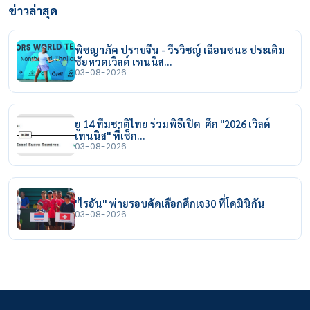
ข่าวล่าสุด
พิชญาภัค ปราบจีน - วีรวิชญ์ เฉือนชนะ ประเดิม
ชัยหวดเวิลด์ เทนนิส…
03-08-2026
ยู 14 ทีมชาติไทย ร่วมพิธีเปิด ศึก "2026 เวิลด์
เทนนิส" ที่เช็ก…
03-08-2026
"ไรอัน" พ่ายรอบคัดเลือกศึกเจ30 ที่โดมินิกัน
03-08-2026