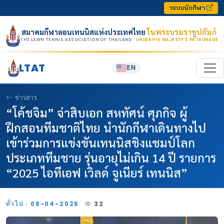
Skip to content
ระบบนักกีฬา
สมาคมกีฬาลอนเทนนิสแห่งประเทศไทย
ในพระบรมราชูปถัมภ์
THE LAWN TENNIS ASSOCIATION OF THAILAND
· UNDER HIS MAJESTY’S PATRONAGE
LTAT
EN
ข่าวสาร
“โค้ชจิม” จ่าสิบเอก สหทัศน์ ศุภกิจ ผู้
ฝึกสอนทีมชาติไทย นำนักกีฬาเดินทางไป
เข้าร่วมการแข่งขันเทนนิสชิงแชมป์โลก
ประเภททีมชาย รุ่นอายุไม่เกิน 14 ปี รายการ
“2025 ไอทีเอฟ เวิลด์ จูเนียร์ เทนนิส”
ทั่วไป · 08-04-2025
32