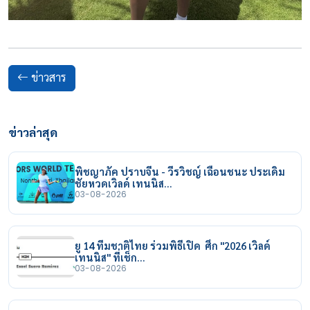
ข่าวสาร
ข่าวล่าสุด
พิชญาภัค ปราบจีน - วีรวิชญ์ เฉือนชนะ ประเดิม
ชัยหวดเวิลด์ เทนนิส…
03-08-2026
ยู 14 ทีมชาติไทย ร่วมพิธีเปิด ศึก "2026 เวิลด์
เทนนิส" ที่เช็ก…
03-08-2026