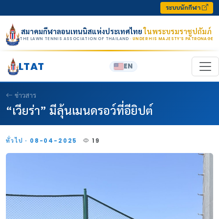
Skip to content
ระบบนักกีฬา
สมาคมกีฬาลอนเทนนิสแห่งประเทศไทย
ในพระบรมราชูปถัมภ์
THE LAWN TENNIS ASSOCIATION OF THAILAND
· UNDER HIS MAJESTY’S PATRONAGE
LTAT
EN
ข่าวสาร
“เวียร่า” มีลุ้นเมนดรอว์ที่อียิปต์
ทั่วไป · 08-04-2025
19