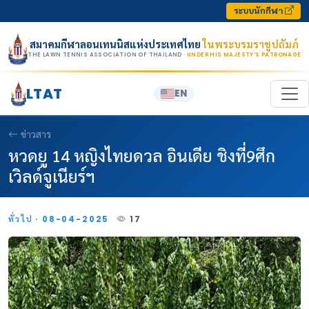
Skip to content
ระบบนักกีฬา
สมาคมกีฬาลอนเทนนิสแห่งประเทศไทย
ในพระบรมราชูปถัมภ์
THE LAWN TENNIS ASSOCIATION OF THAILAND
· UNDER HIS MAJESTY’S PATRONAGE
LTAT
EN
ข่าวสาร
หวดยู 14 หญิงไทยดวล อินเดีย ชิงที่9ศึก
เวิลด์จูเนียร์ฯ
ทั่วไป · 08-04-2025
17