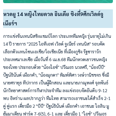
หวดยู 14 หญิงไทยดวล อินเดีย ชิงที่9ศึกเวิลด์จู
เนียร์ฯ
การแข่งขันเทนนิสชิงแชมป์โลก ประเภททีมหญิง รุ่นอายุไม่เกิน
14 ปี รายการ "2025 ไอทีเอฟ เวิลด์ จูเนียร์ เทนนิส" รอบคัด
เลือกตัวแทนโซนเอเชีย/โอเชียเนีย ที่เมืองกูชิง รัฐซาราวัก
ประเทศมาเลเซีย เมื่อวันที่ 6 เม.ย.68 ทีมนักหวดเยาวชนหญิง
ของไทย ประกอบด้วย "น้องไอซ์" ปวีณอร นวลศรี, "น้องบีบี"
ปัฐน์ธินันต์ เผือกคำ, "น้องมุกดา" พิมพ์พิศา วงษ์วานิชขจร ซึ่งมี
นายศรายุธ ทีปกากร เป็นผู้ฝึกสอน และนายภาณุพงศ์ จุลพันธ์
นักวิทยาศาสตร์การกีฬาประจำทีม ลงแข่งรอบจัดอันดับ 9-12
พบ อิหร่าน ผลปรากฎว่า ทีมไทย สามารถเอาชนะได้สำเร็จ 2-1
คู่ คู่แรก เดี่ยวมือ 2 "บีบี" ปัฐน์ธินันต์ เผือกคำ เอาชนะ ไอลิน มู
ฮัมมาเดียน ฟาร์ด 7-6(5), 6-1 และ เดี่ยวมือ 1 "ไอซ์" ปวีณอร