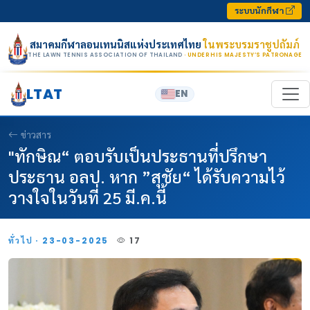
Skip to content
ระบบนักกีฬา
สมาคมกีฬาลอนเทนนิสแห่งประเทศไทย
ในพระบรมราชูปถัมภ์
THE LAWN TENNIS ASSOCIATION OF THAILAND
· UNDER HIS MAJESTY’S PATRONAGE
LTAT
EN
ข่าวสาร
"ทักษิณ“ ตอบรับเป็นประธานที่ปรึกษา
ประธาน อลป. หาก ”สุชัย“ ได้รับความไว้
วางใจในวันที่ 25 มี.ค.นี้
ทั่วไป · 23-03-2025
17