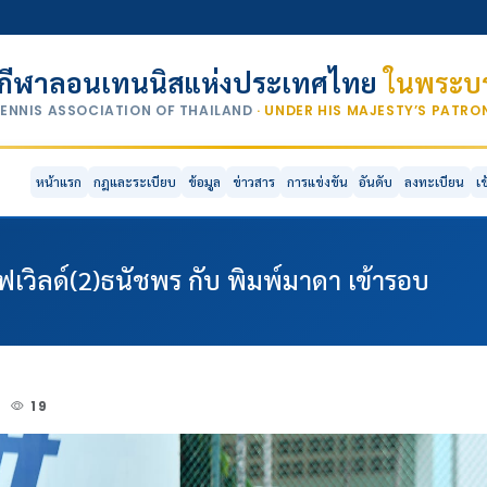
กีฬาลอนเทนนิสแห่งประเทศไทย
ในพระบร
TENNIS ASSOCIATION OF THAILAND
· UNDER HIS MAJESTY’S PATR
หน้าแรก
กฎและระเบียบ
ข้อมูล
ข่าวสาร
การแข่งขัน
อันดับ
ลงทะเบียน
เ
ฟเวิลด์(2)ธนัชพร กับ พิมพ์มาดา เข้ารอบ
5
19