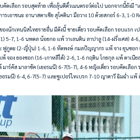
คัดเลือก รอบสุดท้าย เพื่อลุ้นตีตั๋วเมนดรอว์ต่อไป นอกจากนี้ยังมี "
ยการเอาชนะ อานาสตาเซีย สุโคตินา มือวาง 10 ด้วยสกอร์ 6-3, 1-0 R
องนักเทนนิสไทยรายอื่น มีดังนี้ ชายเดี่ยว รอบคัดเลือก รอบแรก เป
) 5-7, 1-6 นพดล น้อยกอ แพ้ วาเลนติน ลาปาลู (14-ฝรั่งเศส) 4-6
ะ ฟูกูดะ (2-ญี่ปุ่น) 1-6, 1-6 ทัดพงษ์ กมลปัญญากร แพ้ จาง ยุนซอก 
พ้ จอง ยองซอก (16-เกาหลีใต้) 2-6, 1-6 กฤติน โกยกุล แพ้ ดาเนียล 
มาร์คัส มาลาซัค (เยอรมนี) 6-7(5-7), 4-6 หญิงเดี่ยว รอบคัดเลือก ร
-เยอรมนี) 6-4, 6-7(5-7) และซูเปอร์ไทเบรก 7-10 ญาตาวี ฉิมฉ่ำ แพ้ อ