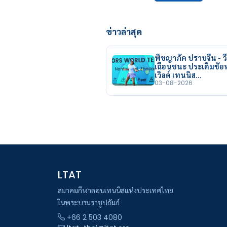
ข่าวล่าสุด
พิชญาภัค ปราบจีน - วี
เฉือนชนะ ประเดิมชั
เวิลด์ เทนนิส…
03-08-2026
LTAT
สมาคมกีฬาลอนเทนนิสแห่งประเทศไทย
ในพระบรมราชูปถัมภ์
+66 2 503 4080