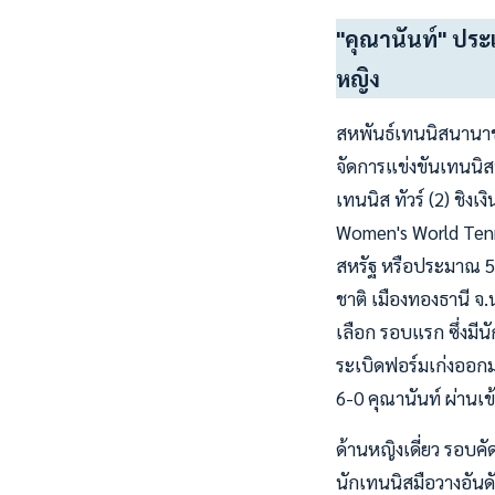
"คุณานันท์" ประ
หญิง
สหพันธ์เทนนิสนานาช
จัดการแข่งขันเทนนิส
เทนนิส ทัวร์ (2) ชิ
Women's World Tennis
สหรัฐ หรือประมาณ 51
ชาติ เมืองทองธานี จ.น
เลือก รอบแรก ซึ่งมีน
ระเบิดฟอร์มเก่งออกม
6-0 คุณานันท์ ผ่านเ
ด้านหญิงเดี่ยว รอบค
นักเทนนิสมือวางอันด