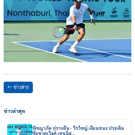
ข่าวสาร
ข่าวล่าสุด
พิชญาภัค ปราบจีน - วีรวิชญ์ เฉือนชนะ ประเดิม
ชัยหวดเวิลด์ เทนนิส…