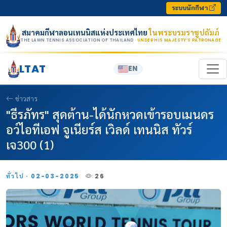
Skip to content
ระบบนักกีฬา
สมาคมกีฬาลอนเทนนิสแห่งประเทศไทย
ในพระบรมราชูปถัมภ์
THE LAWN TENNIS ASSOCIATION OF THAILAND
· UNDER HIS MAJESTY’S PATRONAGE
LTAT
EN
ข่าวสาร
"ธีรภัทร" สุดต้าน-ได้นักหวดเข้ารอบเมนดร
อว์ไอทีเอฟ จูเนียร์ส เวิลด์ เทนนิส ทัวร์
เจ300 (1)
ทั่วไป · 02-03-2025
26