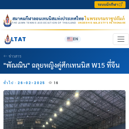
Skip to content
ระบบนักกีฬา
สมาคมกีฬาลอนเทนนิสแห่งประเทศไทย
ในพระบรมราชูปถัมภ์
THE LAWN TENNIS ASSOCIATION OF THAILAND
· UNDER HIS MAJESTY’S PATRONAGE
LTAT
EN
ข่าวสาร
"พัณณิน" ฉลุยหญิงคู่ศึกเทนนิส W15 ที่จีน
ทั่วไป · 26-02-2025
16