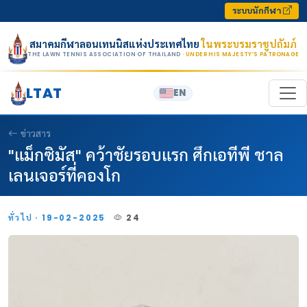
Skip to content
ระบบนักกีฬา
สมาคมกีฬาลอนเทนนิสแห่งประเทศไทย
ในพระบรมราชูปถัมภ์
THE LAWN TENNIS ASSOCIATION OF THAILAND
· UNDER HIS MAJESTY’S PATRONAGE
LTAT
EN
ข่าวสาร
"แม็กซิมัส" คว้าชัยรอบแรก ศึกเอทีพี ชาล
เลนเจอร์ที่คองโก
ทั่วไป · 19-02-2025
24