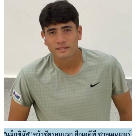
"แม็กซิมัส" คว้าชัยรอบแรก ศึกเอทีพี ชาลเลนเจอร์