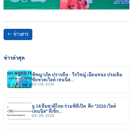
ข่าวสาร
ข่าวล่าสุด
พิชญาภัค ปราบจีน - วีรวิชญ์ เฉือนชนะ ประเดิม
ชัยหวดเวิลด์ เทนนิส…
03-08-2026
ยู 14 ทีมชาติไทย ร่วมพิธีเปิด ศึก "2026 เวิลด์
เทนนิส" ที่เช็ก…
03-08-2026