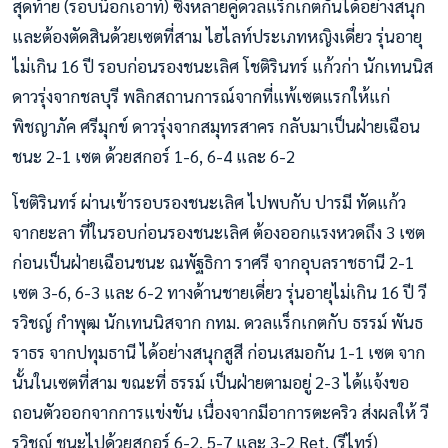
สุดท้าย (รอบน็อกเอาท์) ซึ่งหลายคู่ดวลแร็กเกตกันได้อย่างสนุก
และต้องตัดสินด้วยเซตที่สาม ไฮไลท์ประเภทหญิงเดี่ยว รุ่นอายุ
ไม่เกิน 16 ปี รอบก่อนรองชนะเลิศ โชติรินทร์ แก้วก่า นักเทนนิส
ดาวรุ่งจากชลบุรี พลิกสถานการณ์จากที่แพ้เซตแรกให้แก่
พิชญาภัค ศรีมุกข์ ดาวรุ่งจากสมุทรสาคร กลับมาเป็นฝ่ายเฉือน
ชนะ 2-1 เซต ด้วยสกอร์ 1-6, 6-4 และ 6-2
โชติรินทร์ ผ่านเข้ารอบรองชนะเลิศ ไปพบกับ ปารมี ทัดแก้ว
จากยะลา ที่ในรอบก่อนรองชนะเลิศ ต้องออกแรงหวดถึง 3 เซต
ก่อนเป็นฝ่ายเฉือนชนะ ณพัฐธิกา ราศรี จากอุบลราชธานี 2-1
เซต 3-6, 6-3 และ 6-2 ทางด้านชายเดี่ยว รุ่นอายุไม่เกิน 16 ปี วี
รวิชญ์ กำพุฒ นักเทนนิสจาก กทม. ดวลแร็กเกตกับ ธรรม์ พันธ
ราธร จากปทุมธานี ได้อย่างสนุกสูสี ก่อนเสมอกัน 1-1 เซต จาก
นั้นในเซตที่สาม ขณะที่ ธรรม์ เป็นฝ่ายตามอยู่ 2-3 ได้แจ้งขอ
ถอนตัวออกจากการแข่งขัน เนื่องจากมีอาการตะคริว ส่งผลให้ วี
รวิชญ์ ชนะไปด้วยสกอร์ 6-2, 5-7 และ 3-2 Ret. (รีไทร์)