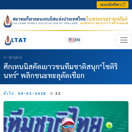
Skip to content
ระบบนักกีฬา
สมาคมกีฬาลอนเทนนิสแห่งประเทศไทย
ในพระบรมราชูปถัมภ์
THE LAWN TENNIS ASSOCIATION OF THAILAND
· UNDER HIS MAJESTY’S PATRONAGE
LTAT
EN
ข่าวสาร
ศึกเทนนิสคัดเยาวชนทีมชาติสนุก"โชติริ
นทร์" พลิกชนะทะลุตัดเชือก
ทั่วไป · 05-02-2025
32