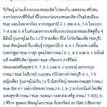
วีรวิชญ์ ผ่านเข้ารอบรองชนะเลิศ ไปพบกับ เตชธรรม ศรีเสน
จากประจวบคีรีขันธ์ ที่ในรอบก่อนรองชนะเลิศ เป็นฝ่ายเฉือน
ชนะ แดนไทย ตาก้อง จากปทุมธานี 2-1 เซต 4-6, 7-6 ไทเบรก
7-4 และ 6-4 ในส่วนผลการแข่งขันรอบก่อนรองชนะเลิศคู่อื่น ๆ
มีดังนี้ รุ่นอายุไม่เกิน 12 ปี ชายเดี่ยว ลีโอ โกวิทวัฒนชัย (ชลบุรี)
ชนะ พิชญ์พงษ์ จีนาพันธุ์ (ปทุมธานี) 6-4, 6-1 ก้องภพ แซ่ลิ้ม
(นครปฐม) ชนะ ภาสุร อุดมโชค (กทม.) 6-1, 4-6 และ 6-1 อนันต์
นที พงศ์ศิริเลิศ (ชุมพร) ชนะ ปรัตถกร ภาชีรัตน์
(พระนครศรีอยุธยา) 5-7, 6-1 และ 6-1 นวธรณ์ ผลากรกุล
(กทม.) ชนะ โอลีเวอร์ เบนเซน เบิร์กฮาวท์ (ชลบุรี) 6-1, 7-5
หญิงเดี่ยว รุ่นอายุไม่เกิน 12 ปี ณิชวรัชญ์ พลอยเกษมสุข (กทม.)
ชนะ นิชาภา วงษ์วานิชขจร (กทม.) 6-1, 6-2 อาร์ภรนันท์ โซเฟีย
แสงสุชาติ (กทม.) ชนะ กฤษณา รอดประเสริฐ (กทม.) 7-6(5), 6-
2 ศิริกร พูลผล (พิษณุโลก) ชนะ จันทรรัตน์ ธรานิศร (เชียงราย)