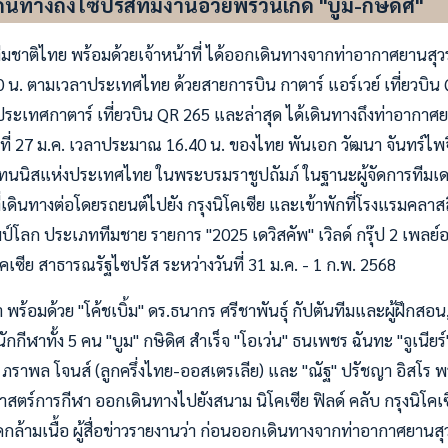
ดินทางถึงไซปรัสทีมงานอวยพรวันเกิด "บูม-กษิดิศ"
ชาติไทย พร้อมด้วยเจ้าหน้าที่ ได้ออกเดินทางจากท่าอากาศยานสุวรรณ
0 น. ตามเวลาประเทศไทย ด้วยสายการบิน กาตาร์ แอร์เวย์ เที่ยวบิน 
า ประเทศกาตาร์ เที่ยวบิน QR 265 และล่าสุด ได้เดินทางถึงท่าอากา
ที่ 27 ม.ค. เวลาประมาณ 16.40 น. ของไทย พันเอก วัฒนา จันทร์ไ
นิสแห่งประเทศไทย ในพระบรมราชูปถัมภ์ ในฐานะผู้จัดการทีมเด
่เดินทางต่อโดยรถยนต์ไปยัง กรุงนิโคเซีย และเข้าพักที่โรงแรมคลาสส
์โลก ประเภททีมชาย รายการ "2025 เดวิสคัพ" เวิลด์ กรุ๊ป 2 เพลย์อ
ิโคเซีย สาธารณรัฐไซปรัส ระหว่างวันที่ 31 ม.ค. - 1 ก.พ. 2568
 พร้อมด้วย "โค้ชเบิ้ม" ดร.ธนากร ศรีชาพันธุ์ กัปตันทีมและผู้ฝึกสอน
ำนักกีฬาทั้ง 5 คน "บูม" กษิดิศ สำเร็จ "โอเว่น" ธนเพชร ฉันทะ "จูเนียร
ัส ภราพล โจนส์ (ลูกครึ่งไทย-ออสเตรเลีย) และ "ณัฐ" ปรัชญา อิสโร พ
ศาสตร์การกีฬา ออกเดินทางไปยังสนาม นิโคเซีย ฟิลด์ คลับ กรุงนิโคเ
ืดกล้ามเนื้อ ผู้สื่อข่าวรายงานว่า ก่อนออกเดินทางจากท่าอากาศยานส