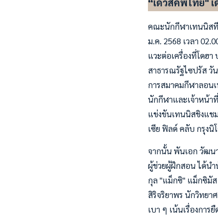
“เดวิสคัพไทย" เ
คณะนักกีฬาเทนนิสทีม
ม.ค. 2568 เวลา 02.0
แวะต่อเครื่องที่โดฮ
สาธารณรัฐไซปรัส วัน
การสมาคมกีฬาลอนเทน
นักกีฬาและเจ้าหน้าที
แข่งขันเทนนิสชิงแชมป
เซีย ฟิลด์ คลับ กรุงน
จากนั้น พันเอก วัฒนา
ผู้ช่วยผู้ฝึกสอน ได้น
กุล "แม็กซิ" แม็กซิม
สิริจริยาพร นักวิทยา
เบา ๆ เน้นเรื่องการย