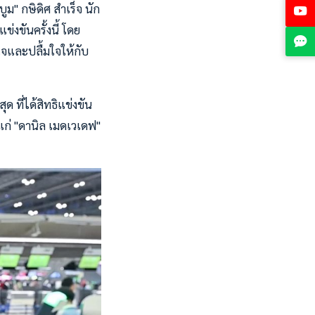
ูม" กษิดิศ สำเร็จ นัก
งขันครั้งนี้ โดย
ีใจและปลื้มใจให้กับ
ด ที่ได้สิทธิแข่งขัน
แก่ "ดานิล เมดเวเดฟ"