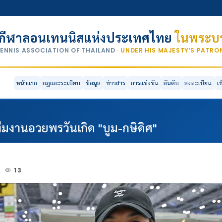
กีฬาลอนเทนนิสแห่งประเทศไทย
ในพระบร
TENNIS ASSOCIATION OF THAILAND
· UNDER HIS MAJESTY’S PATR
หน้าแรก
กฎและระเบียบ
ข้อมูล
ข่าวสาร
การแข่งขัน
อันดับ
ลงทะเบียน
เ
ีมงานอวยพรวันเกิด "บูม-กษิดิศ"
5
13