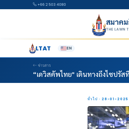
Skip to content
+66 2 503 4080
สมาคม
THE LAWN 
LTAT
EN
ข่าวสาร
“เดวิสคัพไทย" เดินทางถึงไซปรัสท
ทั่วไป · 28-01-202