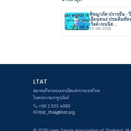
พิชญาภัค ปราบจีน - วี
เฉือนชนะ ประเดิมชั
เวิลด์ เทนนิส…
03-08-2026
LTAT
สมาคมกีฬาลอนเทนนิสแห่งประเทศไทย
ในพระบรมราชูปถัมภ์
+66 2 503 4080
ltat_thai@ltat.org
© 2026 Lawn Tennis Association of Thailand. All 