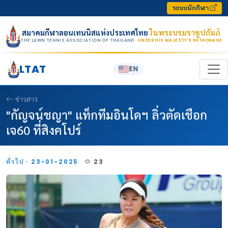
Skip to content
ระบบนักกีฬา
สมาคมกีฬาลอนเทนนิสแห่งประเทศไทย
ในพระบรมราชูปถัมภ์
THE LAWN TENNIS ASSOCIATION OF THAILAND
· UNDER HIS MAJESTY’S PATRONAGE
LTAT
EN
ข่าวสาร
"กัญจน์ชญา" แท็กทีมอินโดฯ ลิ่วตัดเชือก
เจ60 ที่สิงคโปร์
ทั่วไป · 23-01-2025
23