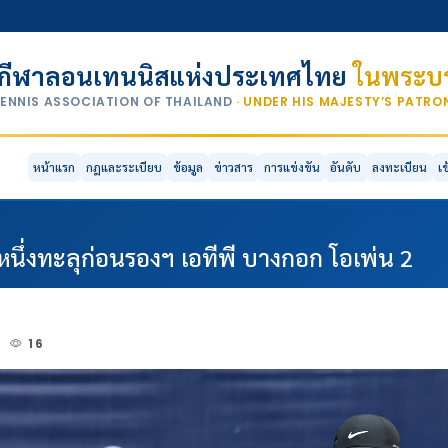
กีฬาลอนเทนนิสแห่งประเทศไทย
ในพระบร
TENNIS ASSOCIATION OF THAILAND
· UNDER HIS MAJESTY’S PATR
หน้าแรก
กฎและระเบียบ
ข้อมูล
ข่าวสาร
การแข่งขัน
อันดับ
ลงทะเบียน
เ
งหนึ่งทะลุก่อนรองฯ เอทีพี บางกอก โอเพ่น 2
5
16