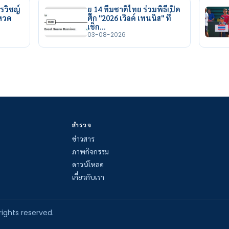
รวิชญ์
ยู 14 ทีมชาติไทย ร่วมพิธีเปิด
ยหวด
ศึก "2026 เวิลด์ เทนนิส" ที่
เช็ก…
03-08-2026
สำรวจ
ข่าวสาร
ภาพกิจกรรม
ดาวน์โหลด
เกี่ยวกับเรา
rights reserved.