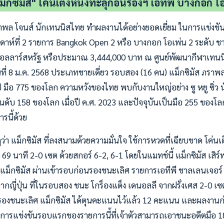
็กซิมัส" โค่นเต็งหนึ่งทะลุก่อนรองฯ เอทีพี บางกอก โ
ภราพล โจนส์ นักเทนนิสไทย ทำผลงานได้อย่างยอดเยี่ยม ในการแข่งขั
ปดาห์ที่ 2 รายการ Bangkok Open 2 หรือ บางกอก โอเพ่น 2 ระดับ ชา
ดอลลาร์สหรัฐ หรือประมาณ 3,444,000 บาท ณ ศูนย์พัฒนากีฬาเทนนิ
วันที่ 8 ม.ค. 2568 ประเภทชายเดี่ยว รอบสอง (16 คน) แม็กซิมัส ภราพล
ี มือ 775 ของโลก ความหวังของไทย พบกับงานใหญ่อย่าง ซู หยู ซิ่ว น
่อันดับ 158 ของโลก เมื่อปี ค.ศ. 2023 และปัจจุบันเป็นมือ 255 ของโลก 
รนี้ด้วย
า แม็กซิมัส ที่ลงสนามด้วยความมั่นใจ ใช้การหวดที่เฉียบขาด โค่นเต็
9 นาที 2-0 เซต ด้วยสกอร์ 6-2, 6-1 โดยในแมทช์นี้ แม็กซิมัส เสิร์ฟ
แม็กซิมัส ผ่านเข้ารอบก่อนรองชนะเลิศ รายการเอทีพี ชาลเลนเจอร์ ทั
ากญี่ปุ่น ที่ในรอบสอง ชนะ โกร็องแต็ง เดนอลลี จากฝรั่งเศส 2-0 เซต 
รองชนะเลิศ แม็กซิมัส ได้ตุนคะแนนไว้แล้ว 12 คะแนน และผลงานก่
 คือการแข่งขันรอบแรกของรายการนี้ที่เจ้าตัวสามารถเอาชนะอดีตมือ 