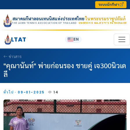
Skip to content
ระบบนักกีฬา
สมาคมกีฬาลอนเทนนิสแห่งประเทศไทย
ในพระบรมราชูปถัมภ์
THE LAWN TENNIS ASSOCIATION OF THAILAND
· UNDER HIS MAJESTY’S PATRONAGE
LTAT
EN
ข่าวสาร
"คุณานันท์" พ่ายก่อนรอง ชายคู่ เจ300นิวเด
ลี
ทั่วไป · 09-01-2025
14