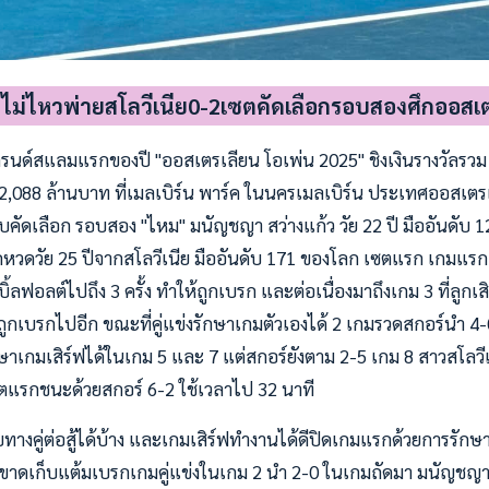
ไม่ไหวพ่ายสโลวีเนีย0-2เซตคัดเลือกรอบสองศึกออสเต
รนด์สแลมแรกของปี "ออสเตรเลียน โอเพ่น 2025" ชิงเงินรางวัลรวม
2,088 ล้านบาท ที่เมลเบิร์น พาร์ค ในนครเมลเบิร์น ประเทศออสเตรเล
บคัดเลือก รอบสอง "ไหม" มนัญชญา สว่างแก้ว วัย 22 ปี มืออันดับ 
นักหวดวัย 25 ปีจากสโลวีเนีย มืออันดับ 171 ของโลก เซตแรก เกมแ
เบิ้ลฟอลต์ไปถึง 3 ครั้ง ทำให้ถูกเบรก และต่อเนื่องมาถึงเกม 3 ที่ลูกเ
ให้ถูกเบรกไปอีก ขณะที่คู่แข่งรักษาเกมตัวเองได้ 2 เกมรวดสกอร์นำ
รักษาเกมเสิร์ฟได้ในเกม 5 และ 7 แต่สกอร์ยังตาม 2-5 เกม 8 สาวสโล
ซตแรกชนะด้วยสกอร์ 6-2 ใช้เวลาไป 32 นาที
งคู่ต่อสู้ได้บ้าง และเกมเสิร์ฟทำงานได้ดีปิดเกมแรกด้วยการรักษาเ
ียบขาดเก็บแต้มเบรกเกมคู่แข่งในเกม 2 นำ 2-0 ในเกมถัดมา มนัญชญ