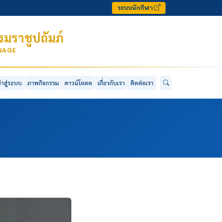
ระบบนักกีฬา
มราชูปถัมภ์
ONAGE
ข้าสู่ระบบ
ภาพกิจกรรม
ดาวน์โหลด
เกี่ยวกับเรา
ติดต่อเรา