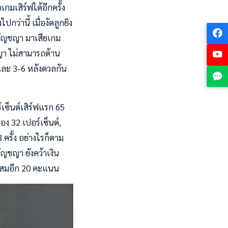
มเสิร์ฟได้อีกครั้ง
ว่านี้ เมื่องัดลูกยิง
นัญชญา มาเสียเกม
ญา ไม่สามารถต้าน
 และ 3-6 หลังดวลกัน
์เซ็นต์เสิร์ฟแรก 65
อง 32 เปอร์เซ็นต์,
3 ครั้ง อย่างไรก็ตาม
ญชญา ยังคว้าเงิน
ะสมอีก 20 คะแนน