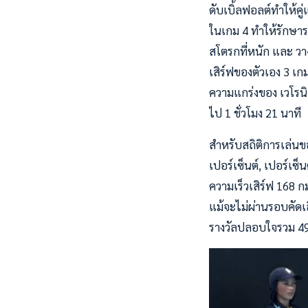
ดับเบิ้ลฟอลต์ทำให้คู
ในเกม 4 ทำให้รักษาระย
สโตรกที่หนัก และ วา
เสิร์ฟของตัวเอง 3 เ
ความแกร่งของ เวโรนิ
ไป 1 ชั่วโมง 21 นาที
สำหรับสถิติการเล่นของ
เปอร์เซ็นต์, เปอร์เซ็
ความเร็วเสิร์ฟ 168 กม
แม้จะไม่ผ่านรอบคัดเ
รางวัลปลอบใจรวม 4