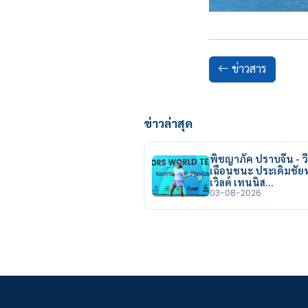
ข่าวสาร
ข่าวล่าสุด
พิชญาภัค ปราบจีน - วี
เฉือนชนะ ประเดิมชั
เวิลด์ เทนนิส…
03-08-2026