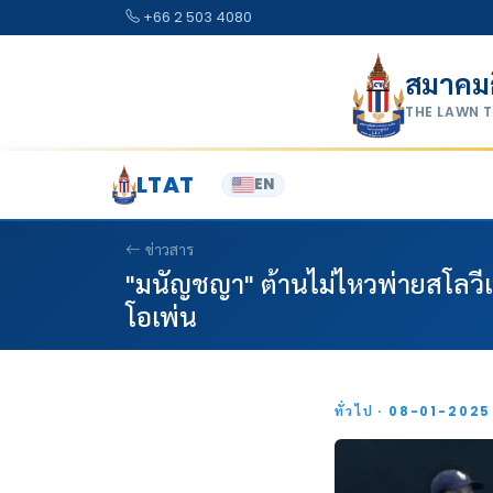
Skip to content
+66 2 503 4080
สมาคม
THE LAWN 
LTAT
EN
ข่าวสาร
"มนัญชญา" ต้านไม่ไหวพ่ายสโลวี
โอเพ่น
ทั่วไป · 08-01-202