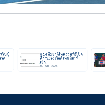
รวิชญ์
ยู 14 ทีมชาติไทย ร่วมพิธีเปิด
ยหวด
ศึก "2026 เวิลด์ เทนนิส" ที่
เช็ก…
03-08-2026