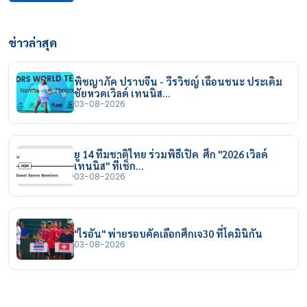
ข่าวล่าสุด
พิชญาภัค ปราบจีน - วีรวิชญ์ เฉือนชนะ ประเดิม
ชัยหวดเวิลด์ เทนนิส…
03-08-2026
ยู 14 ทีมชาติไทย ร่วมพิธีเปิด ศึก "2026 เวิลด์
เทนนิส" ที่เช็ก…
03-08-2026
"ไรอัน" พ่ายรอบคัดเลือกศึกเจ30 ที่โดมินิกัน
03-08-2026