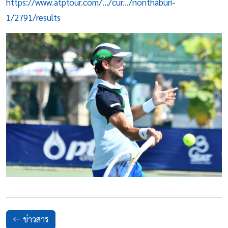
https://www.atptour.com/.../cur.../nonthaburi-
1/2791/results
ข่าวสาร