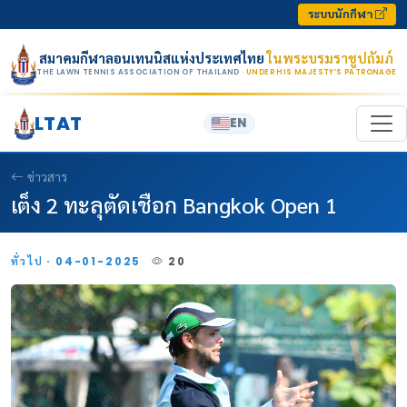
Skip to content
ระบบนักกีฬา
สมาคมกีฬาลอนเทนนิสแห่งประเทศไทย
ในพระบรมราชูปถัมภ์
THE LAWN TENNIS ASSOCIATION OF THAILAND
· UNDER HIS MAJESTY’S PATRONAGE
LTAT
EN
ข่าวสาร
เต็ง 2 ทะลุตัดเชือก Bangkok Open 1
ทั่วไป · 04-01-2025
20