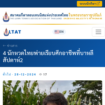
Skip to content
ระบบนักกีฬา
สมาคมกีฬาลอนเทนนิสแห่งประเทศไทย
ในพระบรมราชูปถัมภ์
THE LAWN TENNIS ASSOCIATION OF THAILAND
· UNDER HIS MAJESTY’S PATRONAGE
LTAT
EN
ข่าวสาร
4 นักหวดไทยพ่ายเรียบศึกอาชีพที่บาหลี
สัปดาห์2
ทั่วไป · 28-12-2024
17