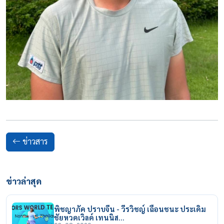
ข่าวสาร
ข่าวล่าสุด
พิชญาภัค ปราบจีน - วีรวิชญ์ เฉือนชนะ ประเดิม
ชัยหวดเวิลด์ เทนนิส…