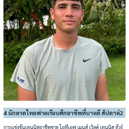
4 นักหวดไทยพ่ายเรียบศึกอาชีพที่บาหลี สัปดาห์2
การแข่งขันเทนนิสอาชีพชาย ไอทีเอฟ เมนส์ เวิลด์ เทนนิส ทัวร์