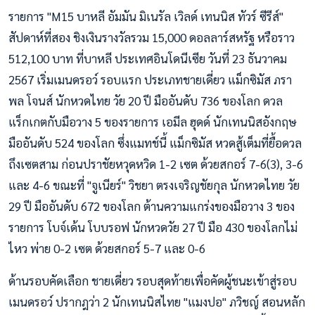
รายการ "M15 บาหลี อัมมัน มิเนรัล เวิลด์ เทนนิส ทัวร์ ซีรีส์"
สัปดาห์ที่สอง ชิงเงินรางวัลรวม 15,000 ดอลลาร์สหรัฐ หรือราว
512,100 บาท ที่บาหลี ประเทศอินโดนีเซีย วันที่ 23 ธันวาคม
2567 เริ่มเมนดรอว์ รอบแรก ประเภทชายเดี่ยว แม็กซิมัส ภรา
พล โจนส์ นักหวดไทย วัย 20 ปี มืออันดับ 736 ของโลก ดวล
แร็กเกตกับมือวาง 5 ของรายการ เอมีล ฮุดด์ นักเทนนิสอังกฤษ
มืออันดับ 524 ของโลก ซึ่งแมทช์นี้ แม็กซิมัส หวดสู้เต็มที่ยื้อดวล
ถึงเซตสาม ก่อนปราชัยหวุดหวิด 1-2 เซต ด้วยสกอร์ 7-6(3), 3-6
และ 4-6 ขณะที่ "จูเนียร์" วิชยา ตรงเจริญชัยกุล นักหวดไทย วัย
29 ปี มืออันดับ 672 ของโลก ต้านความแกร่งของมือวาง 3 ของ
รายการ โบจ์เด้น โบบรอฟ นักหวดวัย 27 ปี มือ 430 ของโลกไม่
ไหว พ่าย 0-2 เซต ด้วยสกอร์ 5-7 และ 0-6
ด้านรอบคัดเลือก ชายเดี่ยว รอบสุดท้ายเพื่อคัดผู้ชนะเข้าสู่รอบ
เมนดรอว์ ปรากฎว่า 2 นักเทนนิสไทย "แมงปอ" ภวิชญ์ สอนหลัก