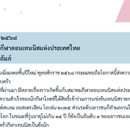
่ ๒๕๖๘
ีฬาลอนเทนนิสแห่งประเทศไทย
ัมภ์
ศุภมิ่งมงคลขึ้นปีใหม่ พุทธศักราช ๒๕๖๘ กระผมขอถือโอกาสนี้ส่งค
บครัว
ที่ผ่านมา มีหลายเรื่องราวเกิดขึ้นกับสมาคมกีฬาลอนเทนนิสแห่ง
วามสำเร็จของนักกีฬาไทยที่ได้สิทธิ์เข้าร่วมการแข่งขันเทนนิสรายก
ด์สแลม ออสเตรเลียน โอเพ่น ๒๐๒๕ ส่วนระดับเยาวชนก็ทำผลงานได้ด
ลก ในขณะที่รุ่นอายุไม่เกิน ๑๔ ปี ก็ยังเป็นอันดับ ๑ ของเยาวชนเอเ
รัวกีฬาเทนนิสเป็นยิ่งนัก