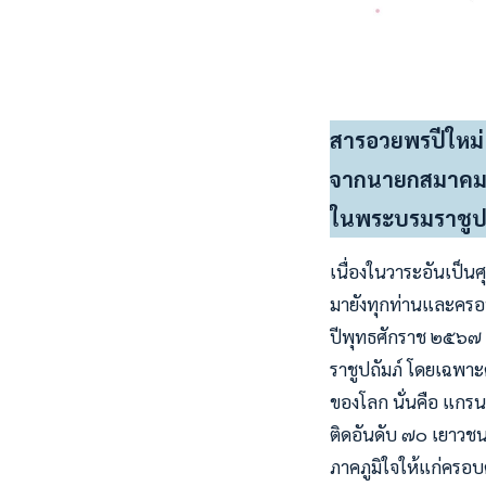
สารอวยพรปีใหม
จากนายกสมาคมก
ในพระบรมราชูปถ
เนื่องในวาระอันเป็น
มายังทุกท่านและครอ
ปีพุทธศักราช ๒๕๖๗ 
ราชูปถัมภ์ โดยเฉพาะค
ของโลก นั่นคือ แกรน
ติดอันดับ ๗๐ เยาวชนโ
ภาคภูมิใจให้แก่ครอบค