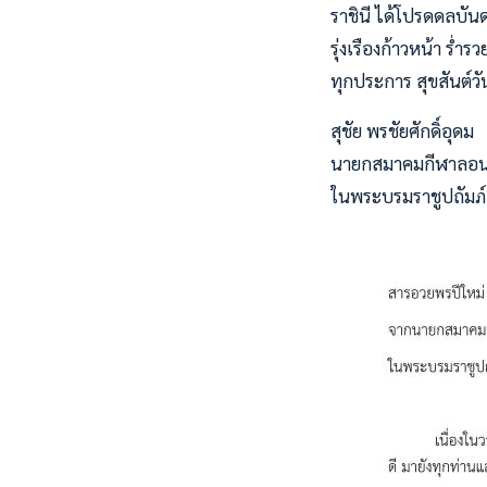
ราชินี ได้โปรดดลบั
รุ่งเรืองก้าวหน้า ร่
ทุกประการ สุขสันต์วั
สุชัย พรชัยศักดิ์อุดม
นายกสมาคมกีฬาลอน
ในพระบรมราชูปถัมภ์ 