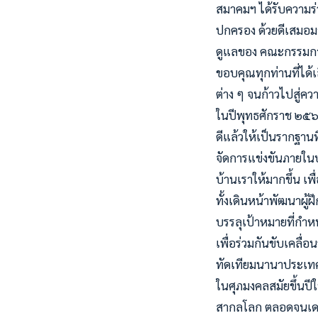
สมาคมฯ ได้รับความร่ว
ปกครอง ด้วยดีเสมอมา 
ดูแลของ คณะกรรมกา
ขอบคุณทุกท่านที่ได้
ต่าง ๆ จนก้าวไปสู่คว
ในปีพุทธศักราช ๒๕๖
ดีแล้วให้เป็นรากฐานที
จัดการแข่งขันภายใน
บ้านเราให้มากขึ้น เพ
ทั้งเดินหน้าพัฒนาผู้ฝ
บรรลุเป้าหมายที่กำหน
เพื่อร่วมกันขับเคลื่
ทัดเทียมนานาประเท
ในศุภมงคลสมัยขึ้นปี
สากลโลก ตลอดจนเดช