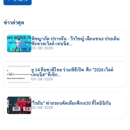
ข่าวล่าสุด
พิชญาภัค ปราบจีน - วีรวิชญ์ เฉือนชนะ ประเดิม
ชัยหวดเวิลด์ เทนนิส…
03-08-2026
ยู 14 ทีมชาติไทย ร่วมพิธีเปิด ศึก "2026 เวิลด์
เทนนิส" ที่เช็ก…
03-08-2026
"ไรอัน" พ่ายรอบคัดเลือกศึกเจ30 ที่โดมินิกัน
03-08-2026