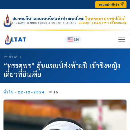
Skip to content
ระบบนักกีฬา
สมาคมกีฬาลอนเทนนิสแห่งประเทศไทย
ในพระบรมราชูปถัมภ์
THE LAWN TENNIS ASSOCIATION OF THAILAND
· UNDER HIS MAJESTY’S PATRONAGE
LTAT
EN
ข่าวสาร
“ทรรศพร” ลุ้นแชมป์ส่งท้ายปี เข้าชิงหญิง
เดี่ยวที่อินเดีย
ทั่วไป · 22-12-2024
15