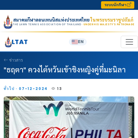
Skip to content
ระบบนักกีฬา
สมาคมกีฬาลอนเทนนิสแห่งประเทศไทย
ในพระบรมราชูปถัมภ์
THE LAWN TENNIS ASSOCIATION OF THAILAND
· UNDER HIS MAJESTY’S PATRONAGE
LTAT
EN
ข่าวสาร
"ธฤตา" ควงไต้หวันเข้าชิงหญิงคู่ที่มะนิลา
ทั่วไป · 07-12-2024
13