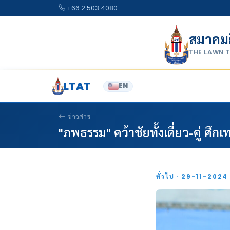
Skip to content
+66 2 503 4080
สมาคม
THE LAWN 
LTAT
EN
ข่าวสาร
"ภพธรรม" คว้าชัยทั้งเดี่ยว-คู่ ศึก
ทั่วไป · 29-11-202