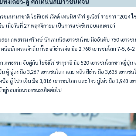
ั้งเดี่ยว-คู่ ศึกเทนนิสเยาวชนที่จีน
ชนนานาชาติ ไอทีเอฟ เวิลด์ เทนนิส ทัวร์ จูเนียร์ รายการ "2024 ไชน่
ศจีน เมื่อวันที่ 27 พฤศจิกายน เป็นการแข่งขันรอบเมนดรอว์
บสอง ภพธรรม ศรีวงษ์ นักเทนนิสเยาวชนไทย มืออันดับ 750 เยาวชนโ
หนือนักหวดเจ้าถิ่น กั๊วะ ฉวีฮ่าวเจ๋อ มือ 2,768 เยาวชนโลก 7-5, 6-2
ภพธรรม จับคู่กับ โยชิฮิโร่ ซากุราอิ มือ 520 เยาวชนโลกชาวญี่ปุ่น เป
น ตู้ อู๋ถง มือ 3,267 เยาวชนโลก และ หลิว สีฮ่าว มือ 3,635 เยาวช
นือ อู๋ โปว เจิน มือ 3,816 เยาวชนโลก และ โจว มู่โอ๋ว มือ 1,948 เย
เข้าสู่รอบก่อนรองชนะเลิศต่อไป