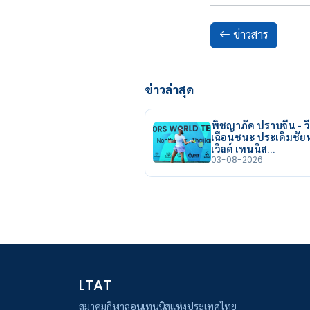
ข่าวสาร
ข่าวล่าสุด
พิชญาภัค ปราบจีน - วี
เฉือนชนะ ประเดิมชั
เวิลด์ เทนนิส…
03-08-2026
LTAT
สมาคมกีฬาลอนเทนนิสแห่งประเทศไทย