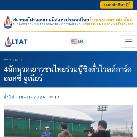
Skip to content
ระบบนักกีฬา
สมาคมกีฬาลอนเทนนิสแห่งประเทศไทย
ในพระบรมราชูปถัมภ์
THE LAWN TENNIS ASSOCIATION OF THAILAND
· UNDER HIS MAJESTY’S PATRONAGE
LTAT
EN
ข่าวสาร
4นักหวดเยาวชนไทยร่วมบู๊ชิงตั๋วไวลด์การ์ด
ออสซี่ จูเนียร์
ทั่วไป · 10-11-2024
17