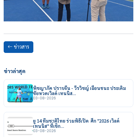
ข่าวสาร
ข่าวล่าสุด
พิชญาภัค ปราบจีน - วีรวิชญ์ เฉือนชนะ ประเดิม
ชัยหวดเวิลด์ เทนนิส…
03-08-2026
ยู 14 ทีมชาติไทย ร่วมพิธีเปิด ศึก "2026 เวิลด์
เทนนิส" ที่เช็ก…
03-08-2026