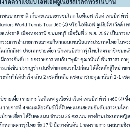
" ผงาดคว้าแชมป์ไอทีเอฟจูเนียร์สเวิลด์ทัวร์ในบ้าน
วชนนานาชาติ เก็บคะแนนเยาวชนโลก ไอทีเอฟ เวิลด์ เทนนิส ทัวร์ จ
niors World Tennis Tour J60 (4) หรือ ไอทีเอฟ จูเนียร์ส เวิลด์ เทนนิ
แห่งชาติ เมืองทองธานี จ.นนทบุรี เมื่อวันที่ 2 พ.ย. 2567 เป็นการแข
ัน กรรมการอำนวยการสมาคมกีฬาลอนเทนนิสแห่งประเทศไทย ในพระบ
ก่นักกีฬา ประเภทชายเดี่ยว นักเทนนิสดาวรุ่งไทยโคจรมาชิงชนะเลิ
ี มือวางอันดับ 1 ของรายการ พบกับ "พุฒิ" คุณานันท์ พันธราธร อายุ 
ข่งขัน ปรากฏว่า เปนที่พ่ายเซตแรกไปก่อน ได้ตั้งหลักสู้ใหม่ พยา
ะทั่งทำได้สำเร็จ เก็บ 2 เซตที่เหลือ แซงเอาชนะคุณานันท์ 2-1 เซต
ชายเดี่ยว รายการ ไอทีเอฟ จูเนียร์ส เวิลด์ เทนนิส ทัวร์ เจ60 (4) ซึ
น รายการที่ 4 ขณะเดียวกันยังได้รับคะแนนสะสมอันดับเยาวชนโล
ชมป์ชายเดี่ยว ได้รับคะแนน จำนวน 36 คะแนน ทางด้านประเภทหญิงเ
กหลาดดาวรุ่งไทย วัย 17 ปี มือวางอันดับ 1 ของรายการ ลงสนามชิงชนะ