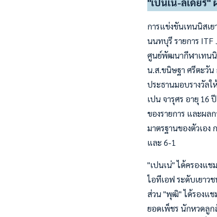
"เปนเน่-ลีเดียร์
การแข่งขันเทนนิสเยา
นนทบุรี รายการ ITF Ju
ศูนย์พัฒนากีฬาเทนนิส
น.ส.ขนิษฐา ศรีตะว
ประธานมอบรางวัลให้แ
เปน จารุศร อายุ 16 ป
ของรายการ และผลการแ
มาตรฐานของตัวเอง กร
และ 6-1
"เปนเน่" ได้ครองแชมป์
ไอทีเอฟ ระดับเยาวช
ส่วน "พุฒิ" ได้รองแ
ยอดเพ็ชร นักหวดลูกสั