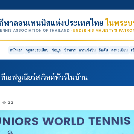
กีฬาลอนเทนนิสแห่งประเทศไทย
ในพระบร
TENNIS ASSOCIATION OF THAILAND
· UNDER HIS MAJESTY’S PATR
หน้าแรก
กฎและระเบียบ
ข้อมูล
ข่าวสาร
การแข่งขัน
อันดับ
ลงทะเบียน
เ
ีเอฟจูเนียร์สเวิลด์ทัวร์ในบ้าน
4
33