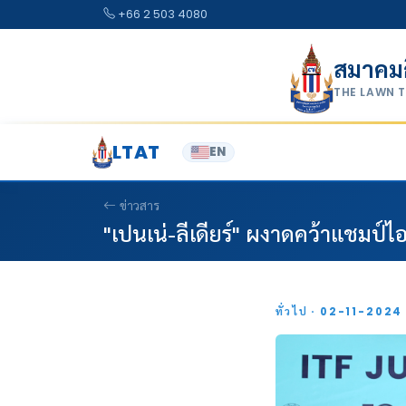
Skip to content
+66 2 503 4080
สมาคม
THE LAWN 
LTAT
EN
ข่าวสาร
"เปนเน่-ลีเดียร์" ผงาดคว้าแชมป์ไอท
ทั่วไป · 02-11-202