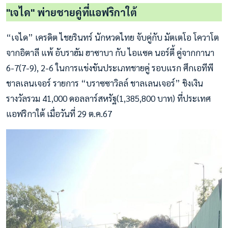
"เจได" พ่ายชายคู่ที่แอฟริกาใต้
“เจได” เครดิต ไชยรินทร์ นักหวดไทย จับคู่กับ มัตเตโอ โควาโต
จากอิตาลี แพ้ อับราฮัม ฮาซาบา กับ ไอแซค นอร์ตี้ คู่จากกานา
6-7(7-9), 2-6 ในการแข่งขันประเภทชายคู่ รอบแรก ศึกเอทีพี
ชาลเลนเจอร์ รายการ “บราซซาวิลล์ ชาลเลนเจอร์” ชิงเงิน
รางวัลรวม 41,000 ดอลลาร์สหรัฐ(1,385,800 บาท) ที่ประเทศ
แอฟริกาใต้ เมื่อวันที่ 29 ต.ค.67