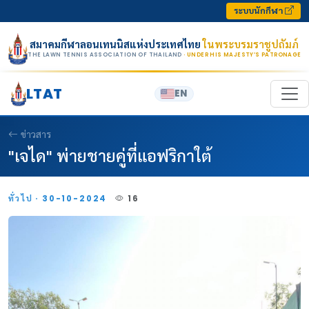
Skip to content
ระบบนักกีฬา
สมาคมกีฬาลอนเทนนิสแห่งประเทศไทย
ในพระบรมราชูปถัมภ์
THE LAWN TENNIS ASSOCIATION OF THAILAND
· UNDER HIS MAJESTY’S PATRONAGE
LTAT
EN
ข่าวสาร
"เจได" พ่ายชายคู่ที่แอฟริกาใต้
ทั่วไป · 30-10-2024
16