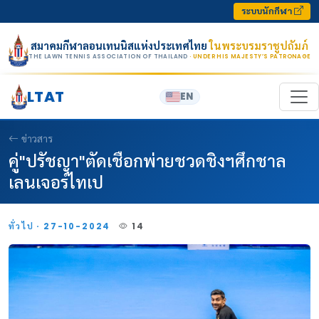
Skip to content
ระบบนักกีฬา
สมาคมกีฬาลอนเทนนิสแห่งประเทศไทย
ในพระบรมราชูปถัมภ์
THE LAWN TENNIS ASSOCIATION OF THAILAND
· UNDER HIS MAJESTY’S PATRONAGE
LTAT
EN
ข่าวสาร
คู่"ปรัชญา"ตัดเชือกพ่ายชวดชิงฯศึกชาล
เลนเจอร์ไทเป
ทั่วไป · 27-10-2024
14