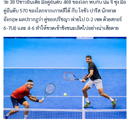
วัย 38 ปีชาวอินเดีย มือคู่อันดับ 468 ของโลก พบกับ นัม จี ซุง มือ
คู่อันดับ 570 ของโลกจากเกาหลีใต้ กับ โจชัว ปารีส นักหวด
อังกฤษ ผลปรากฎว่า คู่ของปรัชญา พ่ายไป 0-2 เซต ด้วยสกอร์
6-7(4) และ 4-6 ทำให้ชวดเข้าชิงชนะเลิศไปอย่างน่าเสัยดาย