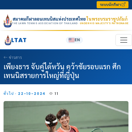
Skip to content
ระบบนักกีฬา
สมาคมกีฬาลอนเทนนิสแห่งประเทศไทย
ในพระบรมราชูปถัมภ์
THE LAWN TENNIS ASSOCIATION OF THAILAND
· UNDER HIS MAJESTY’S PATRONAGE
LTAT
EN
ข่าวสาร
เพียงธาร จับคู่ไต้หวัน คว้าชัยรอบแรก ศึก
เทนนิสรายการใหญ่ที่ญี่ปุ่น
ทั่วไป · 22-10-2024
11