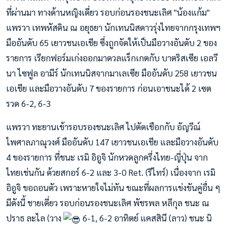
ที่ผ่านมา ทางด้านหญิงเดี่ยว รอบก่อนรองชนะเลิศ "น้องแก้ม"
แพรวา เทพหัสดิน ณ อยุธยา นักเทนนิสดาวรุ่งไทยจากกรุงเทพฯ
มืออันดับ 65 เยาวชนเอเชีย ซึ่งถูกจัดให้เป็นมือวางอันดับ 2 ของ
รายการ เรียกฟอร์มเก่งออกมาดวลแร็กเกตกับ บาตริสเซีย เอลวี
นา ไซฟูล อามีร์ นักเทนนิสจากมาเลเซีย มืออันดับ 258 เยาวชน
เอเชีย และมือวางอันดับ 7 ของรายการ ก่อนเอาชนะได้ 2 เซต
รวด 6-2, 6-3
แพรวา ทะยานเข้ารอบรองชนะเลิศ ไปตัดเชือกกับ อัญวีณ์
ไพศาลภาณุวงศ์ มืออันดับ 147 เยาวชนเอเชีย และมือวางอันดับ
4 ของรายการ ที่ชนะ เรมิ อิอูจิ นักหวดลูกครึ่งไทย-ญี่ปุ่น จาก
ไทยเช่นกัน ด้วยสกอร์ 6-2 และ 3-0 Ret. (รีไทร์) เนื่องจาก เรมิ
อิอูจิ ขอถอนตัว เพราะหายใจไม่ทัน ขณะที่ผลการแข่งขันคู่อื่น ๆ
มีดังนี้ ชายเดี่ยว รอบก่อนรองชนะเลิศ พัชรพล หลีกุล ชนะ ณ
ปราธ ละไล (วาง
6-1, 6-2 อาทิตย์ แคสสินี (ลาว) ชนะ นิ