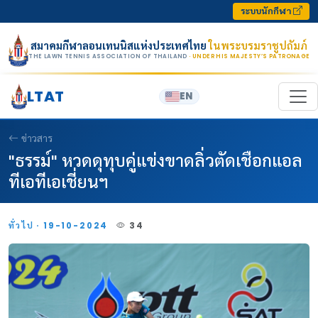
Skip to content
ระบบนักกีฬา
สมาคมกีฬาลอนเทนนิสแห่งประเทศไทย
ในพระบรมราชูปถัมภ์
THE LAWN TENNIS ASSOCIATION OF THAILAND
· UNDER HIS MAJESTY’S PATRONAGE
LTAT
EN
ข่าวสาร
"ธรรม์" หวดดุทุบคู่แข่งขาดลิ่วตัดเชือกแอล
ทีเอทีเอเชี่ยนฯ
ทั่วไป · 19-10-2024
34