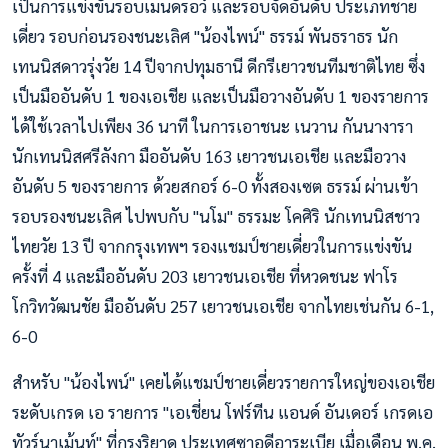
เป็นการแข่งขันรอบเมนดรอว์ และรอบจัดอันดับ ประเภทชาย
เดี่ยว รอบก่อนรองชนะเลิศ "น้องไพน์" ธรรม์ พันธราธร นัก
เทนนิสดาวรุ่งวัย 14 ปีจากปทุมธานี ดีกรีเยาวชนทีมชาติไทย ซึ่ง
เป็นมืออันดับ 1 ของเอเชีย และเป็นมือวางอันดับ 1 ของรายการ
ได้ใช้เวลาไปเพียง 36 นาที ในการเอาชนะ เนวาน กันนางารา
นักเทนนิสศรีลังกา มืออันดับ 163 เยาวชนเอเชีย และมือวาง
อันดับ 5 ของรายการ ด้วยสกอร์ 6-0 ทั้งสองเซต ธรรม์ ผ่านเข้า
รอบรองชนะเลิศ ไปพบกับ "นโม" ธรรมะ โคศิริ นักเทนนิสชาว
ไทยวัย 13 ปี จากกรุงเทพฯ รองแชมป์ชายเดี่ยวในการแข่งขัน
ครั้งที่ 4 และมืออันดับ 203 เยาวชนเอเชีย ที่หวดชนะ ฟาโร
โกวิทวัฒนชัย มืออันดับ 257 เยาวชนเอเชีย จากไทยเช่นกัน 6-1,
6-0
สำหรับ "น้องไพน์" เคยได้แชมป์ชายเดี่ยวรายการใหญ่ของเอเชีย
ระดับเกรด เอ รายการ "เอเชี่ยน โฟร์ทีน แอนด์ อันเดอร์ เกรดเอ
ทัวร์นาเม้นท์" ที่กรุงริยาด ประเทศซาอุดีอาระเบีย เมื่อเดือน พ.ค.