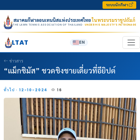
Skip to content
ระบบนักกีฬา
สมาคมกีฬาลอนเทนนิสแห่งประเทศไทย
ในพระบรมราชูปถัมภ์
THE LAWN TENNIS ASSOCIATION OF THAILAND
· UNDER HIS MAJESTY’S PATRONAGE
LTAT
EN
ข่าวสาร
“แม็กซิมัส” ชวดชิงชายเดี่ยวที่อียิปต์
ทั่วไป · 12-10-2024
16