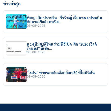
ข่าวล่าสุด
พิชญาภัค ปราบจีน - วีรวิชญ์ เฉือนชนะ ประเดิม
ชัยหวดเวิลด์ เทนนิส…
03-08-2026
ยู 14 ทีมชาติไทย ร่วมพิธีเปิด ศึก "2026 เวิลด์
เทนนิส" ที่เช็ก…
03-08-2026
"ไรอัน" พ่ายรอบคัดเลือกศึกเจ30 ที่โดมินิกัน
03-08-2026