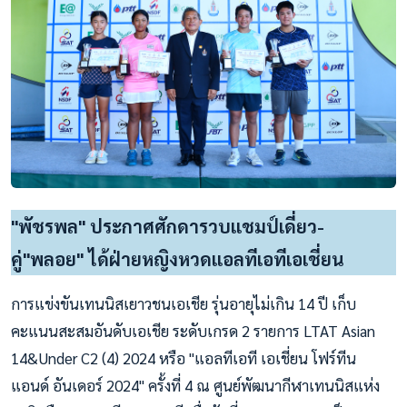
"พัชรพล" ประกาศศักดารวบแชมป์เดี่ยว-
คู่"พลอย" ได้ฝ่ายหญิงหวดแอลทีเอทีเอเชี่ยน
การแข่งขันเทนนิสเยาวชนเอเชีย รุ่นอายุไม่เกิน 14 ปี เก็บ
คะแนนสะสมอันดับเอเชีย ระดับเกรด 2 รายการ LTAT Asian
14&Under C2 (4) 2024 หรือ "แอลทีเอที เอเชี่ยน โฟร์ทีน
แอนด์ อันเดอร์ 2024" ครั้งที่ 4 ณ ศูนย์พัฒนากีฬาเทนนิสแห่ง