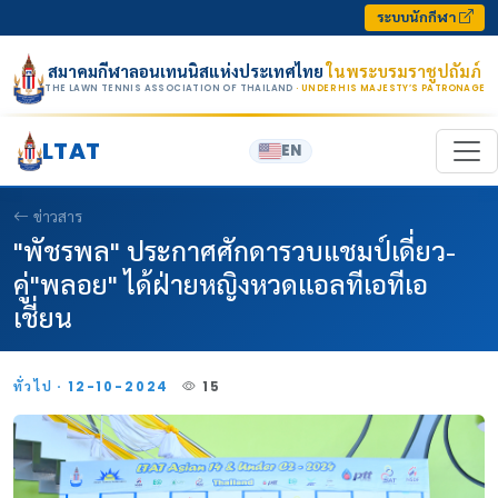
Skip to content
ระบบนักกีฬา
สมาคมกีฬาลอนเทนนิสแห่งประเทศไทย
ในพระบรมราชูปถัมภ์
THE LAWN TENNIS ASSOCIATION OF THAILAND
· UNDER HIS MAJESTY’S PATRONAGE
LTAT
EN
ข่าวสาร
"พัชรพล" ประกาศศักดารวบแชมป์เดี่ยว-
คู่"พลอย" ได้ฝ่ายหญิงหวดแอลทีเอทีเอ
เชี่ยน
ทั่วไป · 12-10-2024
15