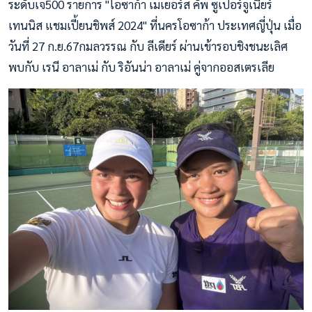
ระดับเจ500 รายการ "โอซาก้า เมเยอร์ส คัพ ซูเปอร์จูเนียร์
เทนนิส แชมเปี้ยนชิพส์ 2024" ที่นครโอซาก้า ประเทศญี่ปุ่น เมื่อ
วันที่ 27 ก.ย.67กมลวรรณ กับ ลีเดียร์ ผ่านเข้ารอบชิงชนะเลิศ
พบกับ เรนี อาลาเม่ กับ ริอันน่า อาลาเม่ คู่จากออสเตรเลีย