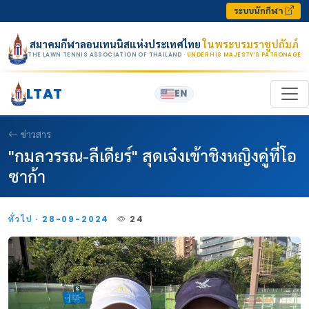
Skip to content
ระบบนักกีฬา
สมาคมกีฬาลอนเทนนิสแห่งประเทศไทย
ในพระบรมราชูปถัมภ์
THE LAWN TENNIS ASSOCIATION OF THAILAND
· UNDER HIS MAJESTY’S PATRONAGE
LTAT
EN
ข่าวสาร
"กมลวรรณ-ลีเดียร์" สุดเจ๋งเข้าชิงหญิงคู่ที่โอ
ซาก้า
ทั่วไป · 28-09-2024
24