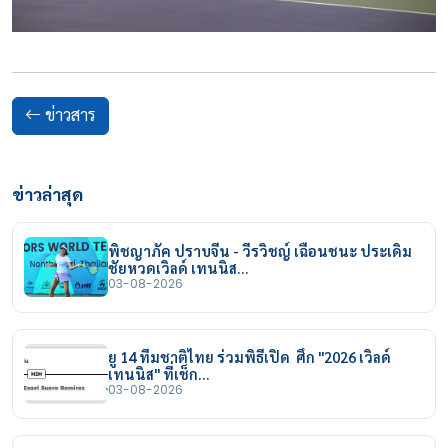
ข่าวสาร
ข่าวล่าสุด
พิชญาภัค ปราบจีน - วีรวิชญ์ เฉือนชนะ ประเดิม
ชัยหวดเวิลด์ เทนนิส…
03-08-2026
ยู 14 ทีมชาติไทย ร่วมพิธีเปิด ศึก "2026 เวิลด์
เทนนิส" ที่เช็ก…
03-08-2026