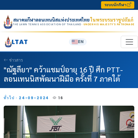
Skip to content
ระบบนักกีฬา
สมาคมกีฬาลอนเทนนิสแห่งประเทศไทย
ในพระบรมราชูปถัมภ์
THE LAWN TENNIS ASSOCIATION OF THAILAND
· UNDER HIS MAJESTY’S PATRONAGE
LTAT
EN
ข่าวสาร
"ณัฐลียา" คว้าแชมป์อายุ 16 ปี ศึก PTT-
ลอนเทนนิสพัฒนาฝีมือ ครั้งที่ 7 ภาคใต้
ทั่วไป · 24-09-2024
16