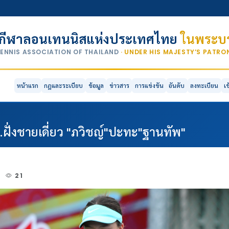
กีฬาลอนเทนนิสแห่งประเทศไทย
ในพระบร
TENNIS ASSOCIATION OF THAILAND
· UNDER HIS MAJESTY’S PATR
หน้าแรก
กฎและระเบียบ
ข้อมูล
ข่าวสาร
การแข่งขัน
อันดับ
ลงทะเบียน
เ
ฝั่งชายเดี่ยว "ภวิชญ์"ปะทะ"ฐานทัพ"
4
21