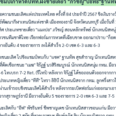
แชมป์เก่าหวดปทท.ฝั่งชายเดี่ยว "ภวิชญ์"ปะทะ"ฐานทั
อความชนะเลิศแห่งประเทศไทย ครั้งที่ 84 ประจำปี 2567 ชิงเงินรางว
ย์พัฒนากีฬาเทนนิสแห่งชาติ เมืองทองธานี จังหวัดนนทบุรี เมื่อวันที่
ศ ประเภทชายเดี่ยว "แมงปอ" ภวิชญ์ สอนหลักทรัพย์ นักเทนนิสหนุ่
าวชนทีมชาติไทย เรียกฟอร์มการหวดที่เฉียบขาด ออกมาปราบ "ก็อต"
อวางอันดับ 4 ของรายการ ลงได้สำเร็จ 2-0 เซต 6-3 และ 6-3
ิงชนะเลิศ ไปชิงแชมป์พบกับ "แซค" ฐานทัพ สุขสำราญ นักเทนนิสหนุ
ี่ตัดเชือกชนะ "เมฆ" จิรัฏฐ์ นวสิริสมบูรณ์ นักเทนนิสหนุ่ม กทม. มื
6 ไทเบรก 7-2 Ret. (รีไทร์) หลังจาก จิรัฏฐ์ ได้ขอถอนตัวออกจากการ
ประเภทหญิงเดี่ยว "ทีที" ไทรา ลิธิบี นักเทนนิสจาก กทม. ลูกครึ่งสา
ผ่านเข้ารอบชิงชนะเลิศได้สำเร็จ หลังจากระเบิดฟอร์มเก่งออกมาเอา
ากสุราษฎร์ธานี มือวางอันดับ 5 ของรายการ 2-0 เซต 6-3 และ 7-5
นะเลิศกับ "อีฟ" พัชรินทร์ ชีพชาญเดช นักเทนนิสสาวขอนแก่น มือวา
ญิงเดี่ยว 2 สมัย ที่หวดเอาชนะ พิมพ์ลภัส ลิม นักเทนนิสจาก กทม. ล