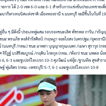
รายการ ได้ 2-0 เซต 6-0 และ 6-1 สำหรับการแข่งขันประเภทชายเดี่
นากีฬาเทนนิสแห่งชาติ เมืองทองธานี จ.นนทบุรี จะมีขึ้นในวันที่ 19 ก.
่อื่น ๆ มีดังนี้ ประเภทคู่ผสม รอบรองชนะเลิศ พัชรพล กาวิน /วรัญญ
) ชนะ พรนภัส หงส์จำรัสศิลป์ /กฤษฏา จอยไธสง (นครปฐม /อุดรธานี)
น์ (นนทบุรี /กทม.) ชนะ มาหยา บุญญาอรุณเนตร /เมษา สุราวุธ (กทม
ศ จิรัฏฐ์ นวสิริสมบูรณ์ /กฤติน โกยกุล (กทม. /พังงา) ชนะ นพดล 
) 4-6, 6-3 และซูเปอร์ไทเบรก 10-3 ศุภวัฒน์ แซ่อุ้ย /ฐานทัพ สุขสำรา
ษฐ์ พุ่มจิตร (กทม.-เพชรบุรี) 5-7, 6-1 และซูเปอร์ไทเบรก 10-8