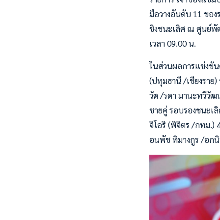
มือวางอันดับ 11 ของ
ชิงชนะเลิศ ณ ศูนย์พัฒ
เวลา 09.00 น.
ในส่วนผลการแข่งขันคู
(ปทุมธานี /เชียงราย
วัต /รดา มานะทวีวัฒ
ชายคู่ รอบรองชนะเลิ
จิโอริ (พิจิตร /กทม.
อนพัช ทิมางกูร /อกนิ