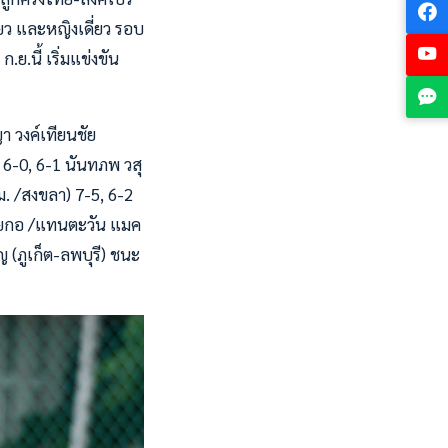
ยว และหญิงเดี่ยว รอบ
ย.นี้ เริ่มแข่งขัน
า วงค์เทียนชัย
 6-0, 6-1 นันทภพ วสุ
. /สงขลา) 7-5, 6-2
น้อยกอ /แทนตะวัน แมค
ญ (ภูเก็ต-ลพบุรี) ชนะ