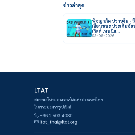
ข่าวล่าสุด
พิชญาภัค ปราบจีน - วี
เฉือนชนะ ประเดิมชั
เวิลด์ เทนนิส…
03-08-2026
LTAT
สมาคมกีฬาลอนเทนนิสแห่งประเทศไทย
ในพระบรมราชูปถัมภ์
+66 2 503 4080
ltat_thai@ltat.org