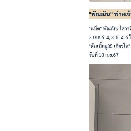
"พัณณิน" พ่ายเจ้า
"แน็ต" พัณณิน โควาพิ
2 เซต 6-4, 3-6, 4-6 
"ดับเบิ้ลยู35 เกียวโต
วันที่ 18 ก.ย.67