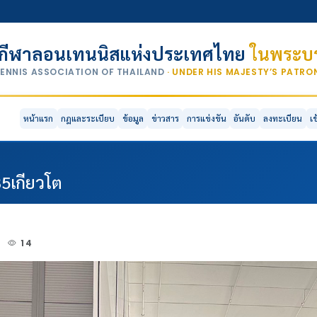
กีฬาลอนเทนนิสแห่งประเทศไทย
ในพระบร
TENNIS ASSOCIATION OF THAILAND
· UNDER HIS MAJESTY’S PATR
หน้าแรก
กฎและระเบียบ
ข้อมูล
ข่าวสาร
การแข่งขัน
อันดับ
ลงทะเบียน
เ
ู35เกียวโต
4
14