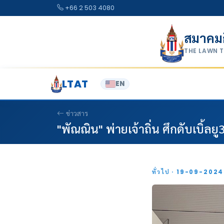
Skip to content
+66 2 503 4080
สมาคม
THE LAWN 
LTAT
EN
ข่าวสาร
"พัณณิน" พ่ายเจ้าถิ่น ศึกดับเบิ้ลย
ทั่วไป · 19-09-202