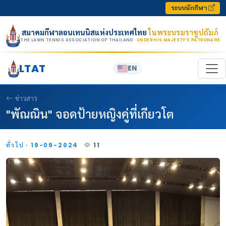
Skip to content
ระบบนักกีฬา
สมาคมกีฬาลอนเทนนิสแห่งประเทศไทย
ในพระบรมราชูปถัมภ์
THE LAWN TENNIS ASSOCIATION OF THAILAND
· UNDER HIS MAJESTY’S PATRONAGE
LTAT
EN
ข่าวสาร
"พัณณิน" จอดป้ายหญิงคู่ที่เกียวโต
ทั่วไป · 19-09-2024
11