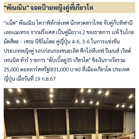
"พัณณิน" จอดป้ายหญิงคู่ที่เกียวโต
"แน็ต" พัณณิน โควาพิทักษ์เทศ นักหวดสาวไทย จับคู่กับทิฟานี
เลอแมเทรอ จากฝรั่งเศส เป็นคู่มือวาง 2 ของรายการ แพ้ รินโกะ
มัตสึดะ - เซระ นิชิโมโตะ คู่ญี่ปุ่น 4-6, 3-6 ในการแข่งขัน
ประเภทหญิงคู่ รอบก่อนรองชนะเลิศ ศึกไอทีเอฟ วีเมนส์ เวิลด์
เทนนิส ทัวร์ รายการ "ดับเบิ้ลยู35 เกียวโต" ชิงเงินรางวัลรวม
25,000 ดอลลาร์สหรัฐ(831,000 บาท) ที่เมืองเกียวโต ประเทศ
ญี่ปุ่น เมื่อวันที่ 19 ก.ย.67