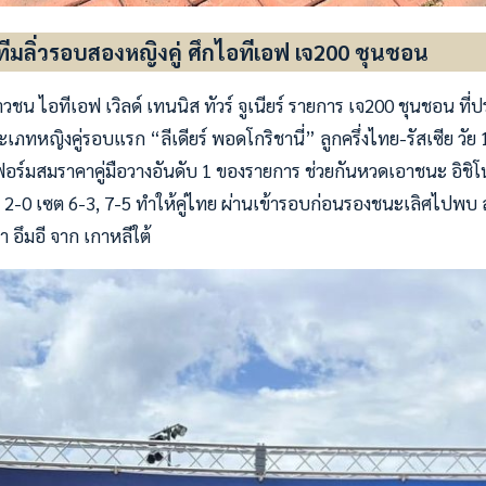
ท็กทีมลิ่วรอบสองหญิงคู่ ศึกไอทีเอฟ เจ200 ชุนชอน
ชน ไอทีเอฟ เวิลด์ เทนนิส ทัวร์ จูเนียร์ รายการ เจ200 ชุนชอน ที่ป
ะเภทหญิงคู่รอบแรก “ลีเดียร์ พอดโกริชานี่” ลูกครึ่งไทย-รัสเซีย วัย 1
ร์มสมราคาคู่มือวางอันดับ 1 ของรายการ ช่วยกันหวดเอาชนะ อิชิโนะ 
ุ่น 2-0 เซต 6-3, 7-5 ทำให้คู่ไทย ผ่านเข้ารอบก่อนรองชนะเลิศไปพบ ส
 อึมอี จาก เกาหลีใต้