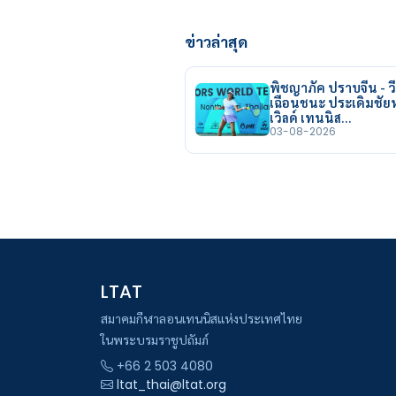
ข่าวล่าสุด
พิชญาภัค ปราบจีน - วี
เฉือนชนะ ประเดิมชั
เวิลด์ เทนนิส…
03-08-2026
LTAT
สมาคมกีฬาลอนเทนนิสแห่งประเทศไทย
ในพระบรมราชูปถัมภ์
+66 2 503 4080
ltat_thai@ltat.org