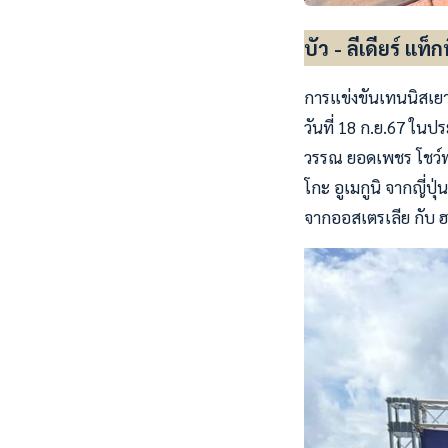
บัว - ลีเดียร์ แ
การแข่งขันเทนนิสเยาว
วันที่ 18 ก.ย.67 ในปร
วรรณ ยอดเพชร โชว์ฟอ
โกะ อูเมกูนิ จากญี่ป
จากออสเตรเลีย กับ ฮา